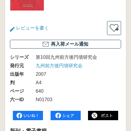
レビューを書く
＋
再入荷メール通知
シリーズ
第10回九州前方後円墳研究会
発行元
九州前方後円墳研究会
出版年
2007
判
A4
ページ
640
六一ID
N01703