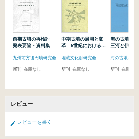
中期古墳の展開と変
前期古墳の再検討
海の古墳を
革 5世紀における政
発表要旨・資料集
三河と伊勢の
治的・社会的変化の
墳時代の海道
埋蔵文化財研究会
九州前方後円墳研究会
海の古墳を考
具体相(1) 発表要旨
する
集
新刊
在庫なし
新刊
在庫なし
新刊
在庫なし
レビュー
レビューを書く