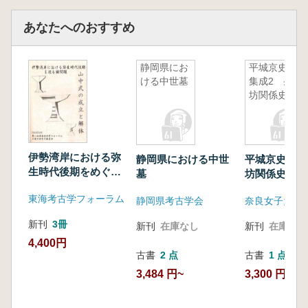
あなたへのおすすめ
静岡県にお
平城京史料
ける中世墓
集成2 条
坊関係史料
伊勢湾岸における弥
静岡県における中世
平城京史料集
生時代後期をめぐる
墓
坊関係史料
諸問題 山中式の成
東海考古学フォーラム
立と解体
静岡県考古学会
新刊
3冊
新刊
在庫なし
新刊
在庫なし
4,400円
古書
2 点
古書
1 点
3,484 円~
3,300 円