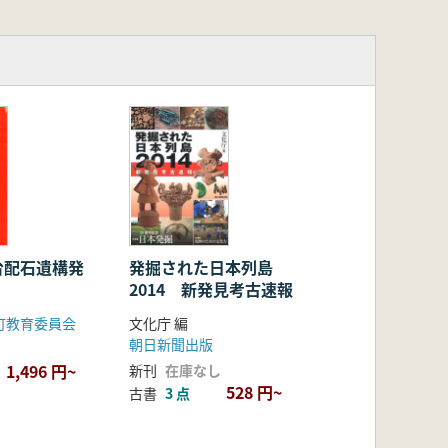
ールドとして、常に日本の旧石器時代
した明治大学校地内遺跡の調査を契機と
と試みている。革新された旧石器研究
台配石遺構発
発掘された日本列島
2014 新発見考古速報
町教育委員会
文化庁 編
朝日新聞出版
1,496 円~
新刊
在庫なし
528 円~
古書
3 点