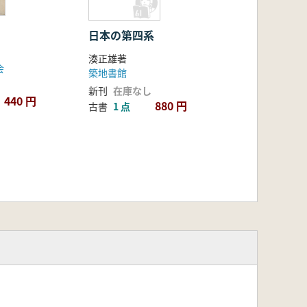
日本の第四系
湊正雄著
会
築地書館
新刊
在庫なし
440 円
880 円
古書
1 点