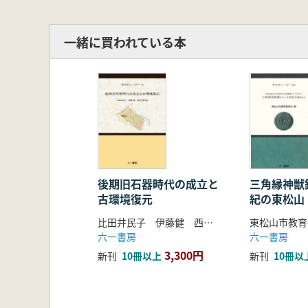
野川流域は、列島で最も細緻でかつ
研究を牽引してきた。その野川の地で、
して、なぜ旧石器時代人が生活拠点
一緒に買われている本
の知的営為に関心をもつ多くの読者
佐藤宏之(東京大学大学院教授)
後期旧石器時代の成立と
三角縁神獣
古環境復元
紀の東松山
比田井民子 伊藤健 西井幸雄 編
東松山市教育
六一書房
六一書房
3,300円
新刊
10冊以上
新刊
10冊以