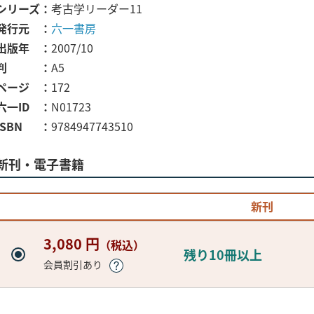
シリーズ
考古学リーダー11
発行元
六一書房
出版年
2007/10
判
A5
ページ
172
六一ID
N01723
ISBN
9784947743510
新刊・電子書籍
新刊
3,080 円
（税込）
残り10冊以上
会員割引あり