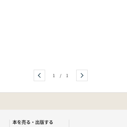
1
/
1
本を売る・出版する