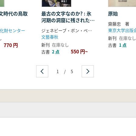
文時代の鳥取
最古の文字なのか? : 氷
原始
河期の洞窟に残された
齋藤忠 著
32の記号の謎を解く
東京大学出版
化財センター
ジェネビーブ・ボン・ペッツィンガー 著
文藝春秋
新刊
在庫なし
し
770 円
新刊
在庫なし
古書
1 点
550 円~
古書
2 点
1
/
5