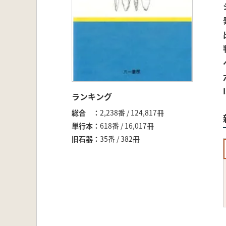
ランキング
総合
2,238番 / 124,817冊
単行本
618番 / 16,017冊
旧石器
35番 / 382冊