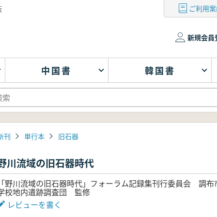
ご利用案
版
新規会員
中国書
韓国書
新刊
単行本
旧石器
野川流域の旧石器時代
「野川流域の旧石器時代」フォーラム記録集刊行委員会 調布
学校地内遺跡調査団 監修
レビューを書く