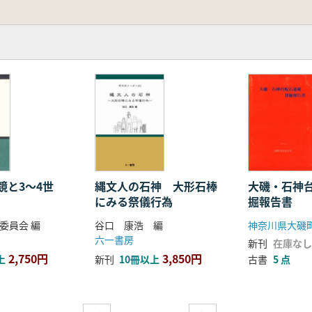
今日も基軸となり続けている「武蔵野編年」を構築したフィ
Geoarchaeologyという斬新で今日的な研究戦略を導入
として野川に参集し活動したかという根元的な問いに答えよう
に、本書を推薦したい。
鏡と3〜4世
縄文人の石神 大形石棒
大磯・石神
にみる祭儀行為
掘報告書
委員会 編
谷口 康浩 編
神奈川県大磯
六一書房
新刊
在庫なし
2,750円
3,850円
上
新刊
10冊以上
古書
5 点