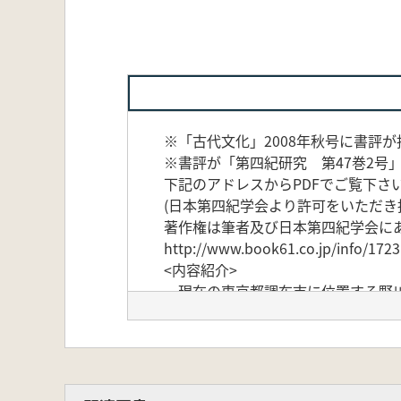
※「古代文化」2008年秋号に書評
※書評が「第四紀研究 第47巻2号
下記のアドレスからPDFでご覧下さ
(日本第四紀学会より許可をいただき
著作権は筆者及び日本第四紀学会に
http://www.book61.co.jp/info/1723
<内容紹介>
現在の東京都調布市に位置する野川
旧石器時代研究、ローム層研究の出
は、旧石器研究の新たな一歩を踏み
<目次>
第1部 講演会記録
「旧石器時代の研究 野川から日