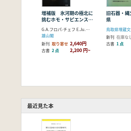
増補版 氷河期の極北に
旧石器・縄
挑むホモ・サピエンス
県
マンモスハンターたちの
G.A.フロパ-チェフ E.Ju.ギリヤ 木村 英明
鳥取県埋蔵文
暮らしと技
雄山閣
新刊
在庫な
2,640円
新刊
取り寄せ
古書
1 点
2,200 円~
古書
2 点
最近見た本