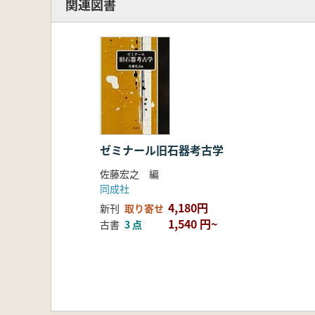
関連図書
「月見野・野川」の画期と日本列島の
後期旧石器時代の日本と東アジア 安
〈コメント〉
第2部 公開シンポジウム基調報告 
1.野川流域の旧石器時代遺跡-最近
下原・富士見町遺跡における石器
調布市野水遺跡第1 地点の調査 
2.野川・多摩川中流域の地形・
多摩川水系発達史異説-武蔵野変動
ゼミナール旧石器考古学
多摩川の流路変遷と野川・多摩川
佐藤宏之 編
下原・富士見町遺跡の立川礫層 
同成社
3.旧石器人の生活空間-遺跡分布
4,180円
新刊
取り寄せ
野川流域の旧石器時代遺跡の分布
1,540 円~
古書
3 点
立川面の旧石器時代遺跡 -その分
武蔵野台地北部の旧石器時代遺跡
第3部 公開シンポジウム総合討
「野川流域の旧石器時代-地形・環
<推薦文>