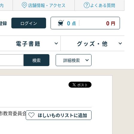
内
店舗情報・アクセス
よくある質問
0
0
登録
点
円
電子書籍
グッズ・他
詳細検索
市教育委員会・三鷹市教育委員会・明治大
ほしいものリストに追加