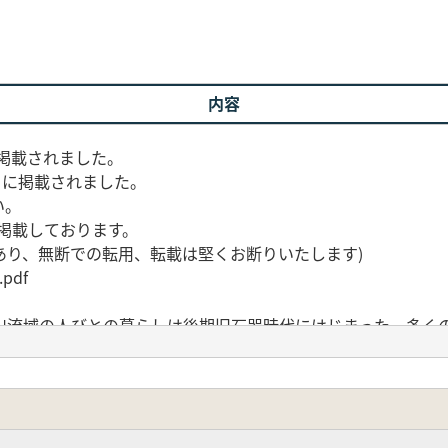
内容
が掲載されました。
」に掲載されました。
い。
掲載しております。
あり、無断での転用、転載は堅くお断りいたします)
.pdf
流域の人びとの暮らしは後期旧石器時代にはじまった。多く
発点でもある。「月見野・野川以後」と称される研究史上の一
出すきっかけとなる。
本、そして世界へ」