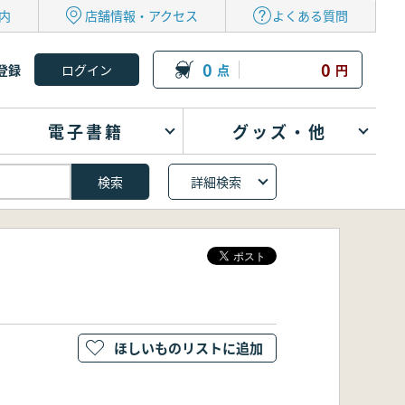
内
店舗情報・アクセス
よくある質問
0
0
登録
点
円
電子書籍
グッズ・他
詳細検索
ほしいものリストに追加