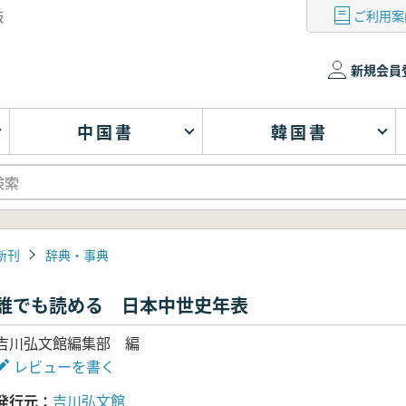
ご利用案
版
新規会員
中国書
韓国書
新刊
辞典・事典
誰でも読める 日本中世史年表
吉川弘文館編集部 編
レビューを書く
発行元
吉川弘文館