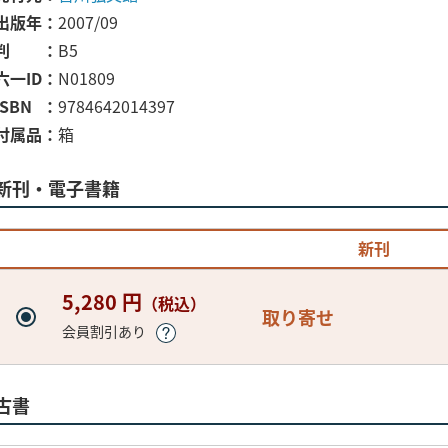
出版年
2007/09
判
B5
六一ID
N01809
ISBN
9784642014397
付属品
箱
新刊・電子書籍
新刊
5,280 円
（税込）
取り寄せ
会員割引あり
古書