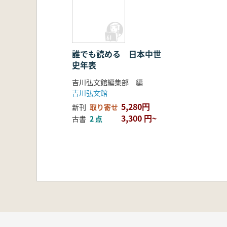
誰でも読める 日本中世
史年表
吉川弘文館編集部 編
吉川弘文館
5,280円
新刊
取り寄せ
3,300 円~
古書
2 点