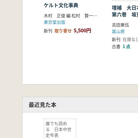
ケルト文化事典
増補 大
第六巻 坂
木村 正俊 編 松村 賢一 編
東京堂出版
吉田東伍
5,500円
新刊
取り寄せ
冨山房
新刊
在庫な
古書
1 点
最近見た本
誰でも読め
る 日本中世
史年表