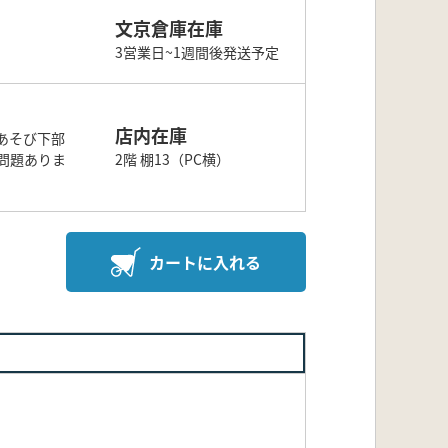
文京倉庫在庫
3営業日~1週間後発送予定
店内在庫
あそび下部
問題ありま
2階 棚13（PC横）
カートに入れる