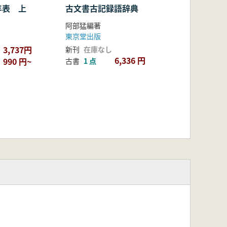
年表 上
古文書古記録語辞典
阿部猛編著
東京堂出版
3,737円
新刊
在庫なし
6,336 円
990 円~
古書
1 点