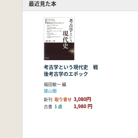
最近見た本
考古学という現代史 戦
後考古学のエポック
福田敏一 編
雄山閣
3,080円
新刊
取り寄せ
1,980 円
古書
1 点