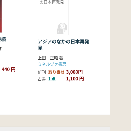
の日本再発見
兼続
アジアのなかの日本再発
見
著
上田 正昭 著
ミネルヴァ書房
440 円
3,080円
新刊
取り寄せ
1,100 円
古書
1 点