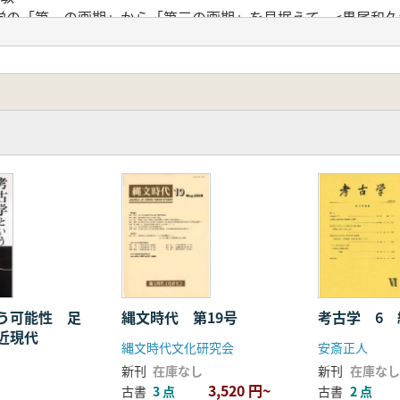
学の「第一の画期」から「第三の画期」を見据えて―<黒尾和久
都・平安博物館―<福田敏一>
の発掘を中止せよ」―<北郷泰道>
の<星野達雄>
う可能性 足
縄文時代 第19号
考古学 6
近現代
縄文時代文化研究会
安斎正人
新刊
在庫なし
新刊
在庫なし
3,520 円~
古書
3 点
古書
2 点