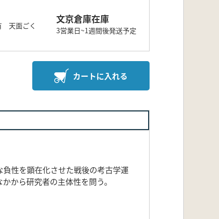
文京倉庫在庫
有 天面ごく
3営業日~1週間後発送予定
カートに入れる
な負性を顕在化させた戦後の考古学運
なかから研究者の主体性を問う。