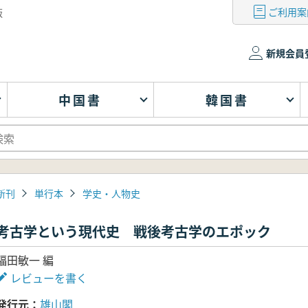
ご利用案
版
新規会員
中国書
韓国書
新刊
単行本
学史・人物史
考古学という現代史 戦後考古学のエポック
福田敏一 編
レビューを書く
発行元
雄山閣