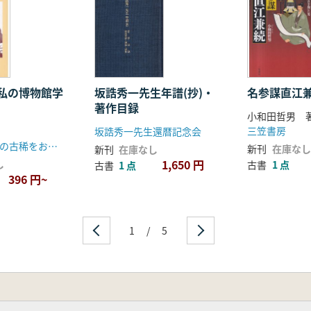
私の博物館学
坂誥秀一先生年譜(抄)・
名参謀直江
著作目録
小和田哲男 
三笠書房
坂誥秀一先生還暦記念会
加藤有次先生の古稀をお祝いする会
新刊
在庫なし
新刊
在庫なし
1,650 円
し
古書
1 点
古書
1 点
396 円~
1
/
5