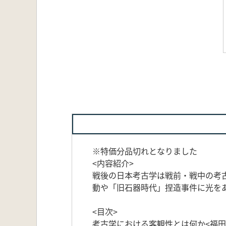
※特価分品切れとなりました
<内容紹介>
戦後の日本考古学は戦前・戦中の考
動や「旧石器時代」捏造事件に光を
<目次>
考古学における客観性とは何か<福田