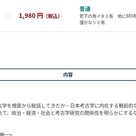
普通
1,980 円
（税込）
若干の角イタミ有 地にB印
僅かなシミ有
内容
古学を根底から総括してきたか―日本考古学に内在する戦前的
あて、政治・経済・社会と考古学研究の関係性を明らかにする
敏一>