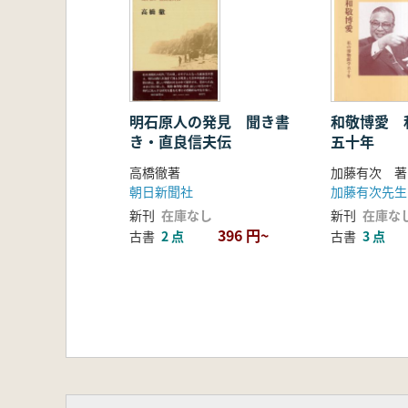
明石原人の発見 聞き書
和敬博愛 
き・直良信夫伝
五十年
高橋徹著
加藤有次 著
朝日新聞社
新刊
在庫なし
新刊
在庫な
396 円~
古書
2 点
古書
3 点