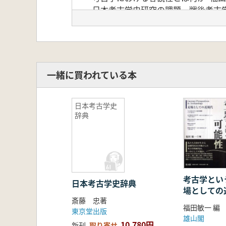
日本考古学史研究の課題―戦後考古
地人たちの彷徨―1969.10.25 京
1970年代の考古学―そして「全て
「旧石器時代」捏造事件が意味するも
一緒に買われている本
日本考古学史
辞典
考古学とい
日本考古学史辞典
場としての
斎藤 忠著
福田敏一 編
東京堂出版
雄山閣
10,780円
新刊
取り寄せ