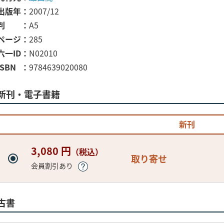
出版年
2007/12
判
A5
ページ
285
六一ID
N02010
ISBN
9784639020080
新刊・電子書籍
新刊
3,080 円
（税込）
取り寄せ
会員割引あり
古書