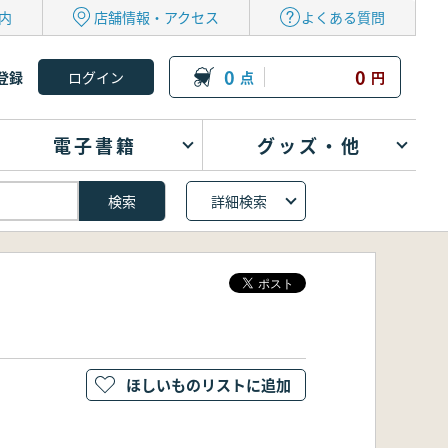
内
店舗情報・アクセス
よくある質問
0
0
登録
点
円
電子書籍
グッズ・他
詳細検索
ほしいものリストに追加