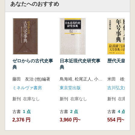
あなたへのおすすめ
ゼロからの古代史事
日本近現代史研究事
歴代天皇・年
典
典
藤田 友治 (他)編著
鳥海靖, 松尾正人, 小風秀雅 編
米田 雄介 編
ミネルヴァ書房
東京堂出版
吉川弘文館
新刊
在庫なし
新刊
在庫なし
新刊
在庫なし
古書
1 点
古書
2 点
古書
4 点
2,376 円
3,960 円~
554 円~