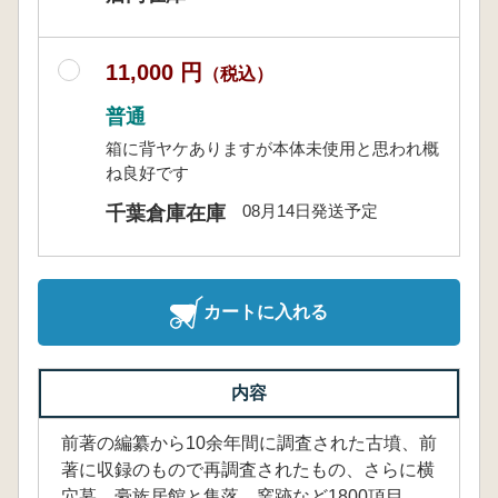
11,000 円
（税込）
普通
箱に背ヤケありますが本体未使用と思われ概
ね良好です
08月14日発送予定
千葉倉庫在庫
カートに入れる
内容
前著の編纂から10余年間に調査された古墳、前
著に収録のもので再調査されたもの、さらに横
穴墓、豪族居館と集落、窯跡など1800項目、