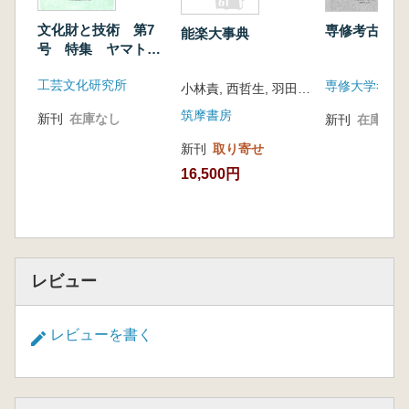
文化財と技術 第7
専修考古学第
能楽大事典
号 特集 ヤマト王
権と地域王権 技術
工芸文化研究所
専修大学考古
の繋がり
小林責, 西哲生, 羽田昶 著
筑摩書房
新刊
在庫なし
新刊
在庫なし
新刊
取り寄せ
16,500円
レビュー
レビューを書く