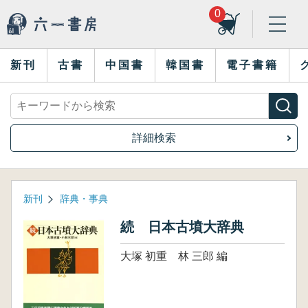
0
新刊
古書
中国書
韓国書
電子書籍
詳細検索
新刊
辞典・事典
続 日本古墳大辞典
大塚 初重 林 三郎 編