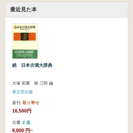
最近見た本
続 日本古墳大辞典
大塚 初重 林 三郎 編
東京堂出版
新刊
取り寄せ
16,500円
古書
2 点
8,800 円~