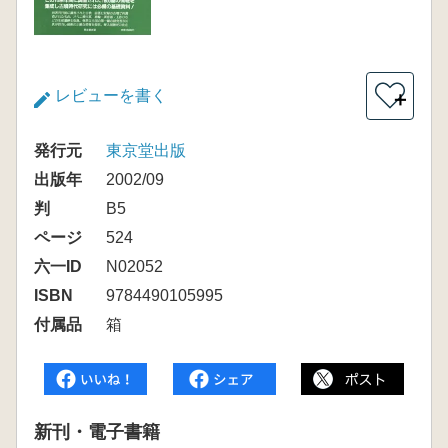
レビューを書く
＋
発行元
東京堂出版
出版年
2002/09
判
B5
ページ
524
六一ID
N02052
ISBN
9784490105995
付属品
箱
新刊・電子書籍