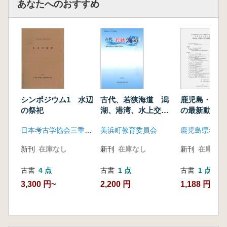
あなたへのおすすめ
古代、若狭海道 潟
鹿児島・沖縄
シンポジウム1 水辺
湖、港湾、水上交通
の最新動向
の祭祀
から考える
美浜町教育委員会
日本考古学協会三重県実行委員会
新刊
在庫なし
新刊
在庫なし
新刊
在庫なし
古書
1 点
古書
1 点
古書
4 点
2,200 円
1,188 円
3,300 円~