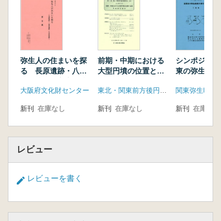
弥生人の住まいを探
前期・中期における
シンポジウム
る 長原遺跡・八尾
大型円墳の位置と意
東の弥生後期
南遺跡・久宝寺遺跡
味
考える 予稿
大阪府文化財センター
東北・関東前方後円墳研究会
新刊
在庫なし
新刊
在庫なし
新刊
在庫なし
レビュー
レビューを書く