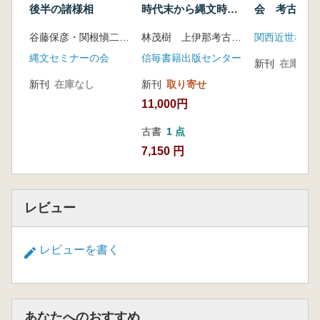
後半の諸様相
時代末から縄文時代
会 考古学か
草創期にかかる移行
食住文化の変
谷藤保彦・関根愼二 編
林茂樹 上伊那考古学会 編
関西近世考古
期石器群の発掘調査
と研究
縄文セミナーの会
信毎書籍出版センター
新刊
在庫なし
新刊
在庫なし
新刊
取り寄せ
11,000円
古書
1 点
7,150 円
レビュー
レビューを書く
あなたへのおすすめ