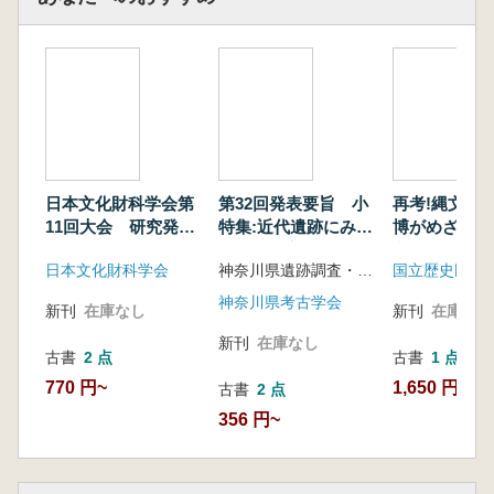
日本文化財科学会第
第32回発表要旨 小
再考!縄文と弥生
11回大会 研究発表
特集:近代遺跡にみる
博がめざす日
要旨集
神奈川の夜明け
文化の再構築
日本文化財科学会
神奈川県遺跡調査・研究発表会
国立歴史民俗
集
神奈川県考古学会
新刊
在庫なし
新刊
在庫なし
新刊
在庫なし
古書
2 点
古書
1 点
770 円~
1,650 円
古書
2 点
356 円~