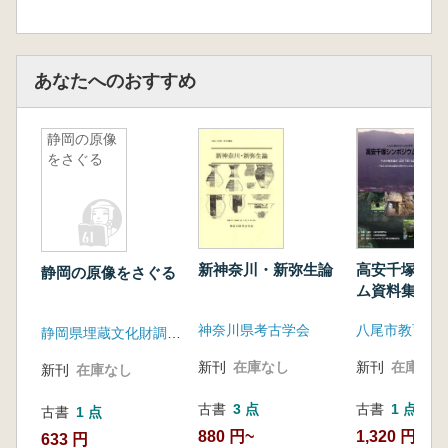
あなたへのおすすめ
静岡の原像
をさぐる
新神奈川・新弥生論
高安千塚シン
静岡の原像をさぐる
ム資料集 や
史遺産「高安
神奈川県考古学会
八尾市教育委
を語る
静岡県埋蔵文化財調査研究所
新刊
在庫なし
新刊
在庫なし
新刊
在庫なし
古書
3 点
古書
1 点
古書
1 点
880 円~
1,320 円
633 円