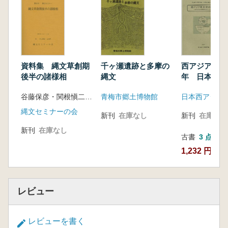
資料集 縄文草創期
千ヶ瀬遺跡と多摩の
西アジア考古
後半の諸様相
縄文
年 日本の考
査団からのア
谷藤保彦・関根愼二 編
青梅市郷土博物館
日本西アジア
チ
縄文セミナーの会
新刊
在庫なし
新刊
在庫なし
新刊
在庫なし
古書
3 点
1,232 円~
レビュー
レビューを書く