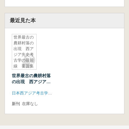
最近見た本
世界最古の
農耕村落の
出現 西ア
ジア先史考
古学の最前
線 要旨集
世界最古の農耕村落
の出現 西アジア先
史考古学の最前線
日本西アジア考古学会 岡山市立オリエント美術館
要旨集
新刊
在庫なし