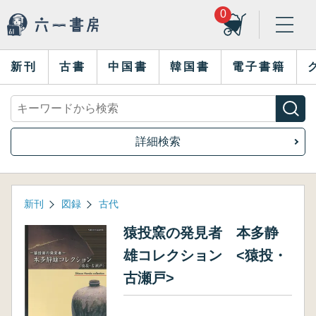
0
新刊
古書
中国書
韓国書
電子書籍
詳細検索
新刊
図録
古代
猿投窯の発見者 本多静
雄コレクション <猿投・
古瀬戸>