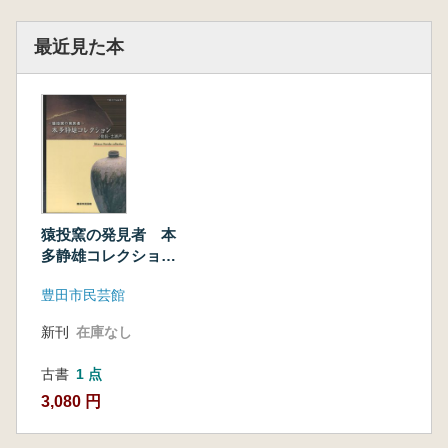
最近見た本
猿投窯の発見者 本
多静雄コレクショ
ン <猿投・古瀬戸>
豊田市民芸館
新刊
在庫なし
古書
1 点
3,080 円