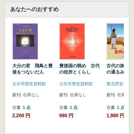
あなたへのおすすめ
大分の君 飛鳥と豊
豊後国の眺め 古代
古代の旅 人
後をつないだ人
の役所とくらし
の通るみち
大分市歴史資料館
大分市歴史資料館
東北歴史博物
新刊
在庫なし
新刊
在庫なし
新刊
在庫なし
古書
1 点
古書
1 点
古書
1 点
2,200 円
990 円
1,980 円