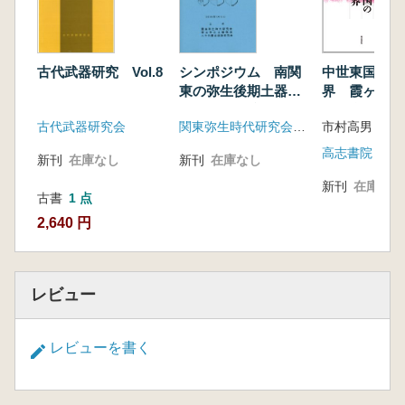
中世東国の内
古代武器研究 Vol.8
シンポジウム 南関
界 霞ヶ浦・
東の弥生後期土器を
山・利根川
考える 予稿集
古代武器研究会
関東弥生時代研究会 埼玉弥生土器観会 他
高志書院
新刊
在庫なし
新刊
在庫なし
新刊
在庫なし
古書
1 点
2,640 円
レビュー
レビューを書く