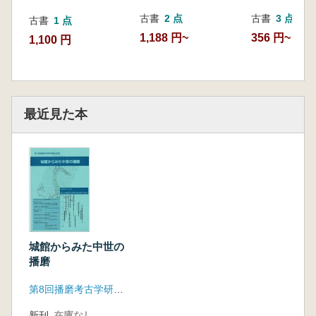
古書
2 点
古書
3 点
古書
1 点
1,188 円~
356 円~
1,100 円
最近見た本
城館からみた中世の
播磨
第8回播磨考古学研究集会実行委員会
新刊
在庫なし