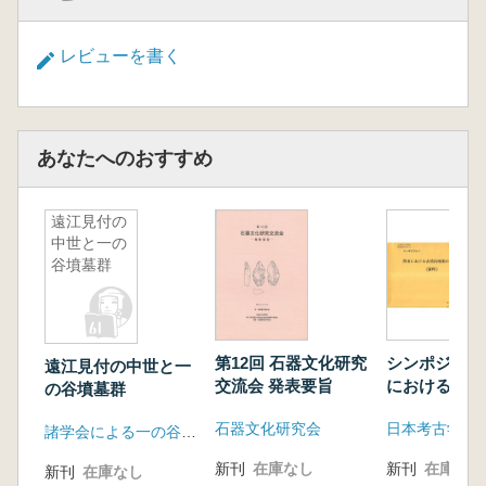
レビューを書く
あなたへのおすすめ
遠江見付の
中世と一の
谷墳墓群
第12回 石器文化研究
シンポジウム
遠江見付の中世と一
交流会 発表要旨
における古墳
の谷墳墓群
の諸問題 資
石器文化研究会
日本考古学協
諸学会による一の谷中世墳墓群の保存要望書事務局
新刊
在庫なし
新刊
在庫なし
新刊
在庫なし