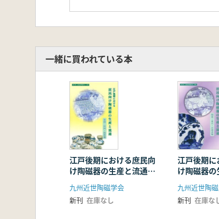
一緒に買われている本
江戸後期における庶民向
江戸後期に
け陶磁器の生産と流通
け陶磁器の
(中国・四国・関西編)
(関東・東
九州近世陶磁学会
九州近世陶磁
新刊
在庫なし
新刊
在庫な