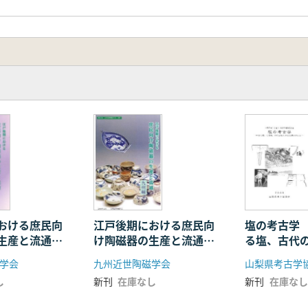
おける庶民向
江戸後期における庶民向
塩の考古学
生産と流通
け陶磁器の生産と流通
る塩、古代
北・北海道編)
(九州編)
通を考える
学会
九州近世陶磁学会
山梨県考古学
し
新刊
在庫なし
新刊
在庫なし