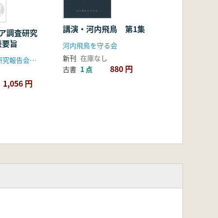
講演・河内飛鳥 第1集
ジア調査研究
表要旨
河内飛鳥を守る会
新刊
在庫なし
北アジア調査研究報告会実行委員会
880 円
古書
1 点
1,056 円