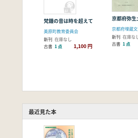
京都府弥生
梵鐘の音は時を超えて
美原町教育委員会
新刊
在庫な
新刊
在庫なし
古書
1 点
1,100 円
古書
1 点
最近見た本