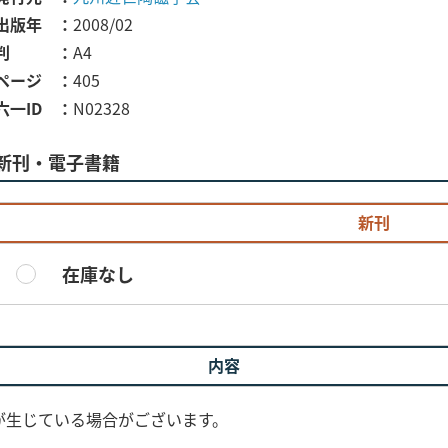
出版年
2008/02
判
A4
ページ
405
六一ID
N02328
新刊・電子書籍
新刊
在庫なし
内容
が生じている場合がございます。