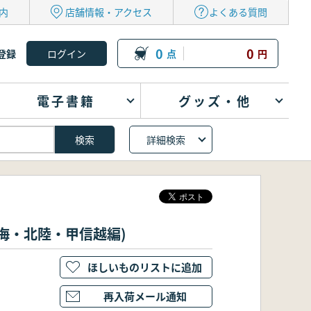
内
店舗情報・アクセス
よくある質問
0
0
登録
点
円
電子書籍
グッズ・他
詳細検索
海・北陸・甲信越編)
ほしいものリストに追加
再入荷メール通知