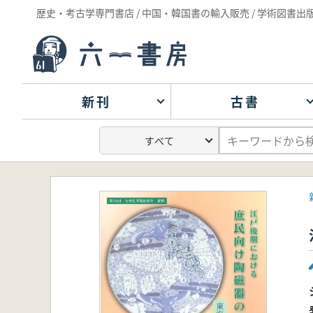
歴史・考古学専門書店 / 中国・韓国書の輸入販売 / 学術図書出
新刊
古書