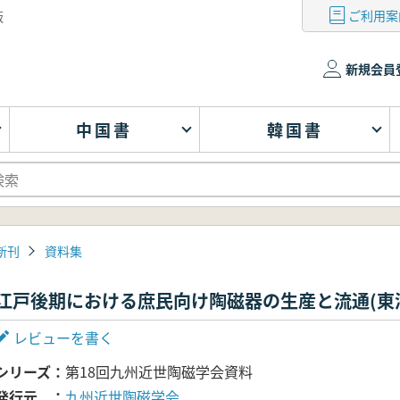
ご利用案
版
新規会員
中国書
韓国書
新刊
資料集
江戸後期における庶民向け陶磁器の生産と流通(東
レビューを書く
シリーズ
第18回九州近世陶磁学会資料
発行元
九州近世陶磁学会