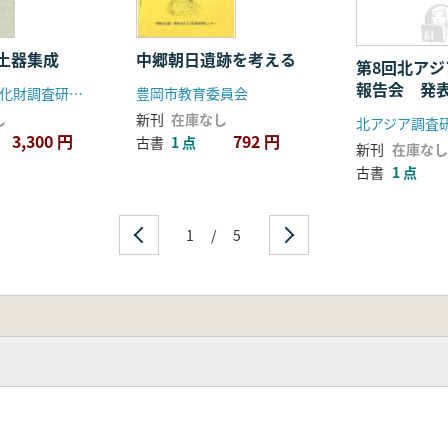
土器集成
中郷朝日遺跡を考える
第8回北ア
報告会 発
京都府埋蔵文化財調査研究センター
豊岡市教育委員会
し
新刊
在庫なし
3,300 円
792 円
古書
1 点
新刊
在庫なし
古書
1 点
1
/
5