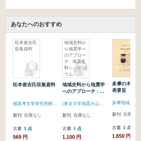
あなたへのおすすめ
松本俊吉氏
地域史料か
収集資料
ら地震学へ
のアプロー
チ : 地震史
料シンポジ
ウム
多摩の木材利
松本俊吉氏収集資料
地域史料から地震学
表要旨
へのアプローチ : 地
震史料シンポジウム
多摩地域史研
橿原考古学研究所附属博物館
(東京大学地震火山史料連携研究機構)
新刊
在庫なし
新刊
在庫なし
新刊
在庫なし
古書
1 点
古書
1 点
古書
1 点
1,650 円
569 円
1,100 円