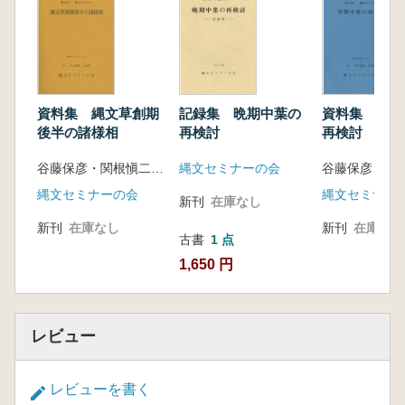
資料集 縄文草創期
記録集 晩期中葉の
資料集 早期
後半の諸様相
再検討
再検討
谷藤保彦・関根愼二 編
縄文セミナーの会
縄文セミナーの会
縄文セミナー
新刊
在庫なし
新刊
在庫なし
新刊
在庫なし
古書
1 点
1,650 円
レビュー
レビューを書く