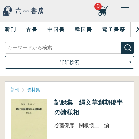
0
新刊
古書
中国書
韓国書
電子書籍
詳細検索
新刊
資料集
記録集 縄文草創期後半
の諸様相
谷藤保彦 関根愼二 編