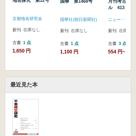
地名探究 第12号
国華 第1468号
月刊考古学ジ
ル 413 特
器時代の遺跡
京都地名研究会
国華社(朝日新聞社)
ニュー・サイ
石器の出土状
新刊
在庫なし
新刊
在庫なし
新刊
在庫なし
古書
1 点
古書
1 点
古書
3 点
1,650 円
1,100 円
554 円~
最近見た本