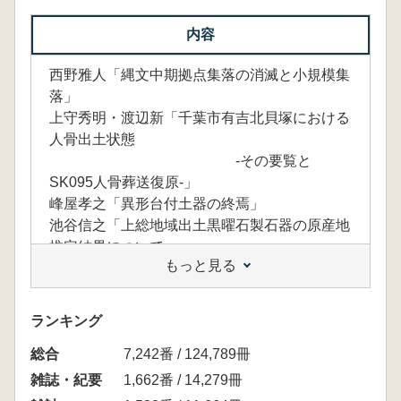
内容
西野雅人「縄文中期拠点集落の消滅と小規模集
落」
上守秀明・渡辺新「千葉市有吉北貝塚における
人骨出土状態
-その要覧と
SK095人骨葬送復原-」
峰屋孝之「異形台付土器の終焉」
池谷信之「上総地域出土黒曜石製石器の原産地
推定結果について」
もっと見る
大村裕・下総考古学研究会
「渡辺新氏の疑問と問題提起に答
える-松戸市中峠遺跡第4次調査1号住出土土器
ランキング
群について-」
総合
7,242番 / 124,789冊
他
雑誌・紀要
1,662番 / 14,279冊