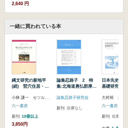
2,640 円
一緒に買われている本
縄文研究の新地平
論集忍路子 2 特
日本先史考古
(続) 竪穴住居・集
集:北海道勇払郡厚真
基礎研究 山
落調査のリサーチデ
町上幌内モイ遺跡旧
の学問とその
小林 謙一 セツルメント研究会 編
論集忍路子研究会
大村裕 著
ザイン
石器地点の調査研究
人々
六一書房
六一書房
新刊
在庫なし
新刊
10冊以上
新刊
在庫なし
3,850円