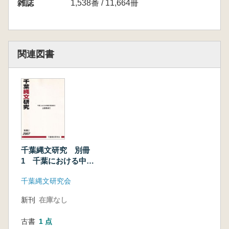
雑誌
1,538番 / 11,664冊
関連図書
千葉縄文研究 別冊
1 千葉における中期
編年基礎資料 土器
千葉縄文研究会
集成1
新刊
在庫なし
古書
1 点