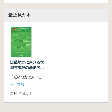
ータモデリング 藤本 悠
第3章 古市・百舌鳥古墳群におけるGISデ
ータの活用事例 碓井照子・藤本 悠・千田
最近見た本
嘉博
第4部 個別研究
前方後円墳成立期の大和川と淀川 福永伸
哉
倭国王墓造営地移動の意味するもの 白石
太一郎
前方後円墳の二系列の王権構造 岸本直文
古市古墳群の成立と玉手山古墳群 安村俊
近畿地方における大
史
型古墳群の基礎的研
津堂城山古墳から大王墓へ 玉井 功
究 (付図・DVD付)
「近畿地方における大型古墳群の基礎的研究」(研究代表者 白石太一郎)研究グループ 編
古市・百舌鳥古墳群における古墳の小型化
一瀬和夫
六一書房
大山古墳の円筒埴輪 加藤一郎
新刊
在庫なし
誉田御廟山古墳と今城塚古墳 −埴輪からみた
関連性− 小浜 成
鰭付円筒埴輪の分布とその意義 西本和哉