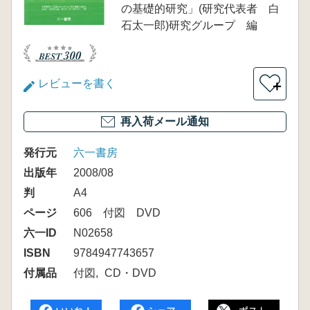
の基礎的研究」(研究代表者 白
石太一郎)研究グループ 編
レビューを書く
＋
再入荷メール通知
発行元
六一書房
出版年
2008/08
判
A4
ページ
606 付図 DVD
六一ID
N02658
ISBN
9784947743657
付属品
付図
CD・DVD