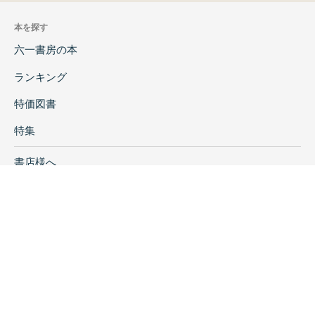
ヒチンジョ池西古墳の墳丘にかかわる覚書
河内一浩
本を探す
城に再利用された古墳 −大阪府下の諸例を中
六一書房の本
心に− 千田嘉博・小島靖彦
都市化以前の地形図からみた古市大溝の流路
ランキング
高津和夫
特価図書
付篇
古市・百舌鳥古墳群を中心とする大阪府にお
特集
ける銅鏡出土地名表 佐々木健太郎
付図 古市古墳群旧地形図(集成図)1/10.000
書店様へ
百舌鳥古墳群旧地形図(集成図)1/10.000
著者ログイン
磯長谷古墳群旧地形図(集成図)1/10.000
付録DVD
会社案内
お問い合わせ
リンク
採用情報