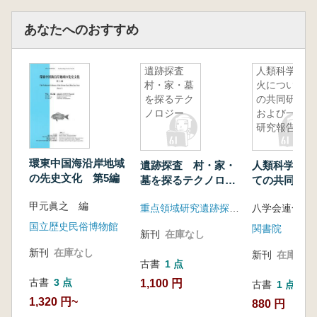
第2章 古市・百舌鳥古墳群の埴輪
(1)大阪府及び各市町村の調査による出土
あなたへのおすすめ
資料 一瀬和夫・十河良和
(2)古市・百舌鳥・玉手山古墳群の埴輪研
遺跡探査
人類科学 :
究の歩み 十河良和
村・家・墓
火について
(3)古市・百舌鳥古墳群の埴輪編年 一瀬
を探るテク
の共同研究
和夫・十河良和・河内一浩
ノロジー
および一般
研究報告
第3章 古市・百舌鳥古墳群出土の須恵器
植野浩三
環東中国海沿岸地域
第4章 古市・百舌鳥古墳群の形成過程
遺跡探査 村・家・
人類科学 : 
の先史文化 第5編
墓を探るテクノロジ
ての共同研究
ー
一般研究報告
(1)古市古墳群 河内一浩
甲元眞之 編
重点領域研究遺跡探査事務局
八学会連合編
(2)百舌鳥古墳群 十河良和
国立歴史民俗博物館
関書院
第3部 古市・百舌鳥古墳群におけるGISデー
新刊
在庫なし
タの作成と利用
新刊
在庫なし
新刊
在庫なし
古書
1 点
第1章 古市・百舌鳥古墳群における都市化
古書
3 点
以前の地形図作成 藤本 悠・碓井照子
1,100 円
古書
1 点
第2章 古市・百舌鳥古墳群におけるGISデ
1,320 円~
880 円