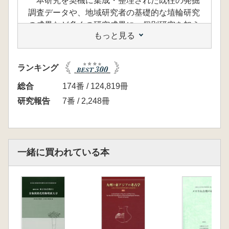
本研究を契機に集成・整理された既往の発掘
調査データや、地域研究者の基礎的な埴輪研究
の成果など多くの研究成果に、個別研究を加え
もっと見る
る。又、本研究の最大の目的であった古市・百
舌鳥両古墳群周辺が都市化する以前の大縮尺の
地形図を作成し、両古墳群の考古学的研究の基
ランキング
礎資料として研究者に学会の共有財産として提
供。古市・百舌鳥古墳群研究の集大成。
総合
174番 / 124,819冊
研究報告
7番 / 2,248冊
<目次>
第1部 古市・百舌鳥古墳群の現状と既往の調
査・研究
第1章 古市・百舌鳥古墳群の概要 一瀬和
一緒に買われている本
夫
第2章 都市化以前の古市・百舌鳥古墳群及
び周辺の古墳群
(1)古市古墳群 天野末喜
(2)百舌鳥古墳群 十河良和
(3)玉手山古墳群 安村俊史