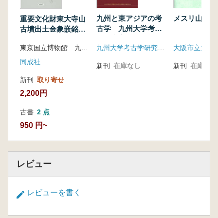
(4)磯長谷古墳群 池田貴則
第3章 古市・百舌鳥古墳群及び周辺の古墳
九州と東アジアの考
メスリ山古墳
重要文化財東大寺山
群における既往の発掘調査
古学 九州大学考古
古墳出土金象嵌銘花
学研究室50周年記念
(1)古市古墳群
形飾環頭大刀
九州大学考古学研究室50周年記念論文集刊行会
東京国立博物館 九州国立博物館 編
論文集
A.宮内庁書陵部による調査
同成社
B.大阪府及び各市町村による調査
新刊
在庫なし
新刊
在庫なし
一瀬和夫・天野末喜・河内一浩
新刊
取り寄せ
(2)百舌鳥古墳群
2,200円
A.宮内庁書陵部による調査
B.大阪府及び各市町村による調査 一
古書
2 点
瀬和夫・十河良和
950 円~
(3)玉手山古墳群 安村俊史
第4章 古市・百舌鳥古墳群の主要古墳の概
要
レビュー
(1)古市古墳群 一瀬和夫・河内一浩
(2)百舌鳥古墳群 一瀬和夫・十河良和
第2部 古市・百舌鳥古墳群の形成過程
レビューを書く
第1章 地形からみた古市・百舌鳥古墳群
日下義雅