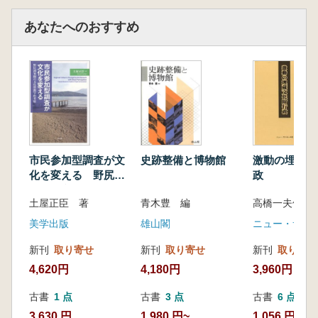
あなたへのおすすめ
市民参加型調査が文
史跡整備と博物館
激動の埋蔵文
化を変える 野尻湖
政
発掘の文化資源学的
土屋正臣 著
青木豊 編
高橋一夫他編
考察
美学出版
雄山閣
ニュー・サイ
新刊
取り寄せ
新刊
取り寄せ
新刊
取り寄せ
4,620円
4,180円
3,960円
古書
1 点
古書
3 点
古書
6 点
3,630 円
1,980 円~
1,056 円~