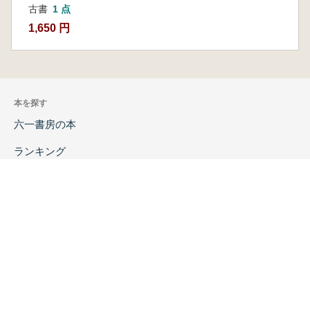
古書
1 点
1,650 円
本を探す
六一書房の本
ランキング
特価図書
特集
書店様へ
著者ログイン
会社案内