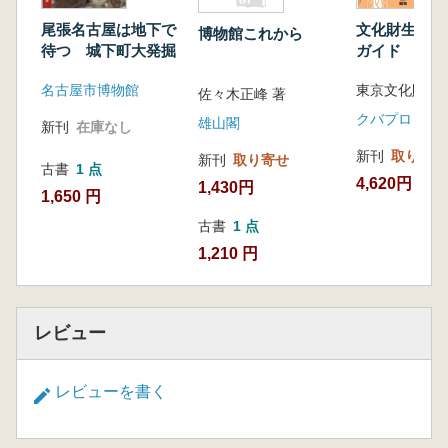
文化財生物被
尾張名古屋は地下で
博物館これから
ガイド DVD
待つ 城下町大発掘
東京文化財研
名古屋市博物館
佐々木正峰 著
クバプロ
雄山閣
新刊
在庫なし
新刊
取り寄せ
新刊
取り寄せ
古書
1 点
4,620円
1,430円
1,650 円
古書
1 点
1,210 円
レビュー
レビューを書く