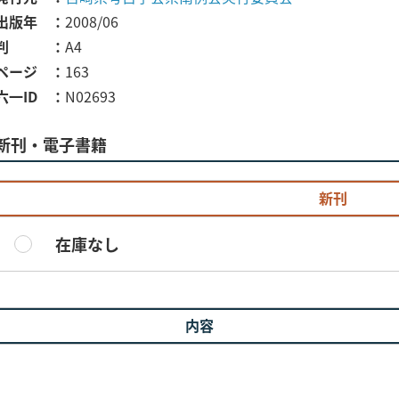
出版年
2008/06
判
A4
ページ
163
六一ID
N02693
新刊・電子書籍
新刊
在庫なし
内容