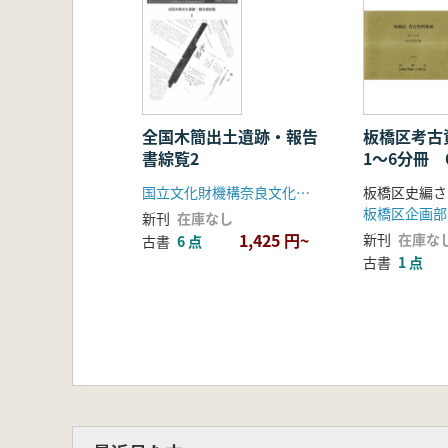
全国木簡出土遺跡・報告
板橋区考古
書綜覧2
1〜6分冊 
国立文化財機構奈良文化財研究所
板橋区史編さ
板橋区企画部
新刊
在庫なし
1,425 円~
新刊
在庫な
古書
6 点
古書
1 点