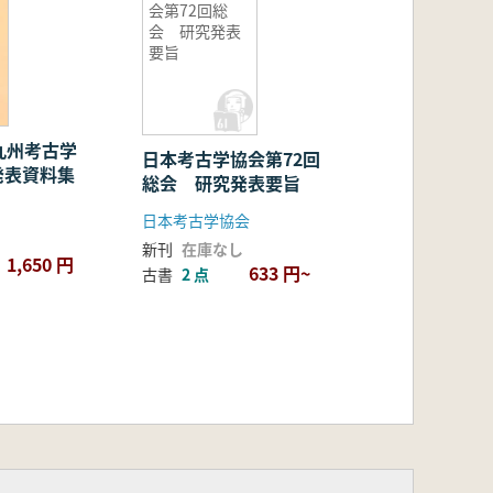
会第72回総
会 研究発表
要旨
九州考古学
日本考古学協会第72回
発表資料集
総会 研究発表要旨
日本考古学協会
新刊
在庫なし
1,650 円
633 円~
古書
2 点