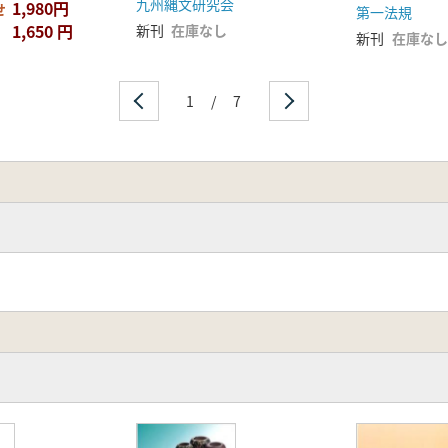
九州縄文研究会
1,980円
せ
第一法規
1,650 円
新刊
在庫なし
新刊
在庫なし
1
/
7