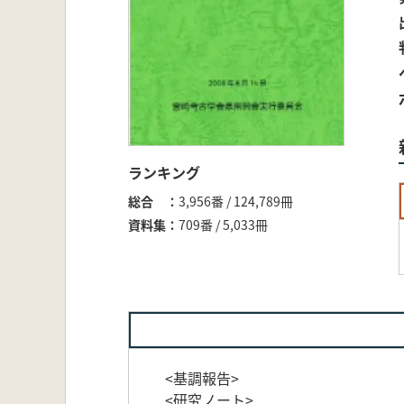
ランキング
総合
3,956番 / 124,789冊
資料集
709番 / 5,033冊
<基調報告>
<研究ノート>