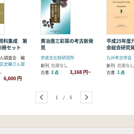
資料集成 第
黄冶唐三彩窯の考古新発
平成25年度
6冊セット
見
会総会研究
ん調査会 編
奈良文化財研究所
九州考古学会
区史編さん室
新刊
在庫なし
新刊
在庫なし
3,168 円~
し
古書
2 点
古書
1 点
6,600 円
1
/
5