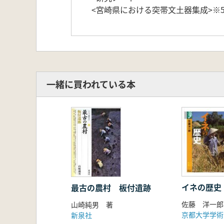
<宮崎県における突帯文土器集成>※
一緒に買われている本
イネの歴史
最古の農村 板付遺跡
佐藤 洋一郎
山崎純男 著
京都大学学術
新泉社