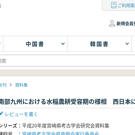
ご利用案
版
新規会員
中国書
韓国書
新刊
資料集
南部九州における水稲農耕受容期の様相 西日本
レビューを書く
シリーズ
平成20年度宮崎県考古学会研究会資料集
発行元
宮崎県考古学会県南例会実行委員会