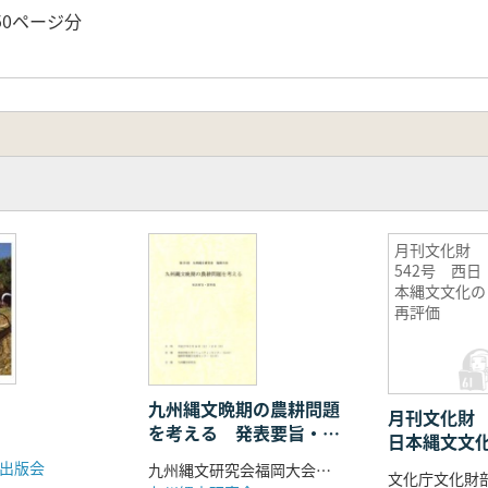
50ページ分
月刊文化財
542号 西日
本縄文文化の
再評価
九州縄文晩期の農耕問題
月刊文化財 
を考える 発表要旨・資
日本縄文文
料集
出版会
九州縄文研究会福岡大会事務局 編
文化庁文化財