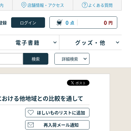
内
店舗情報・アクセス
よくある質問
0
0
登録
点
円
電子書籍
グッズ・他
詳細検索
における他地域との比較を通して
ほしいものリストに追加
再入荷メール通知