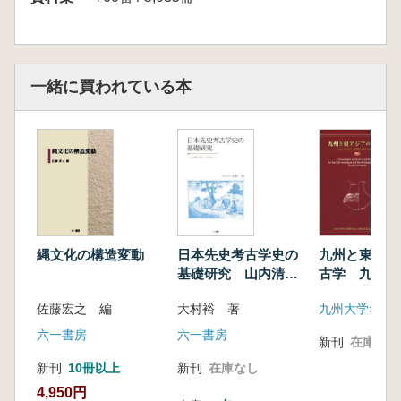
一緒に買われている本
縄文化の構造変動
日本先史考古学史の
九州と東アジ
基礎研究 山内清男
古学 九州大
の学問とその周辺の
学研究室50
佐藤宏之 編
大村裕 著
人々
論文集
六一書房
六一書房
新刊
在庫なし
新刊
10冊以上
新刊
在庫なし
4,950円