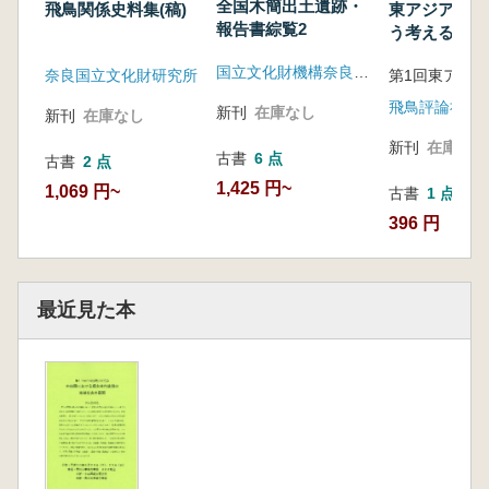
全国木簡出土遺跡・
飛鳥関係史料集(稿)
東アジアの古
報告書綜覧2
う考えるか :
ア古代史再構
国立文化財機構奈良文化財研究所
奈良国立文化財研究所
めに
飛鳥評論社
新刊
在庫なし
新刊
在庫なし
新刊
在庫なし
古書
6 点
古書
2 点
1,425 円~
1,069 円~
古書
1 点
396 円
最近見た本