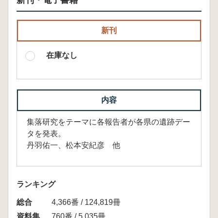
新刊・電子書籍
新刊
在庫なし
内容
集落研究をテーマに各報告者が各県の遺跡デー
タを発表。
丹羽佑一、松本安紀彦 他
ランキング
総合
4,366番 / 124,819冊
資料集
760番 / 5,035冊