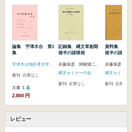
論集 宇津木台 第1
記録集 縄文草創期
資料集 縄文
集
後半の諸様相
後半の諸様相
宇津木台地区考古学研究会
谷藤保彦 関根愼二 編
縄文セミナーの会
縄文セミナー
新刊
在庫なし
新刊
在庫なし
新刊
在庫なし
古書
1 点
2,860 円
レビュー