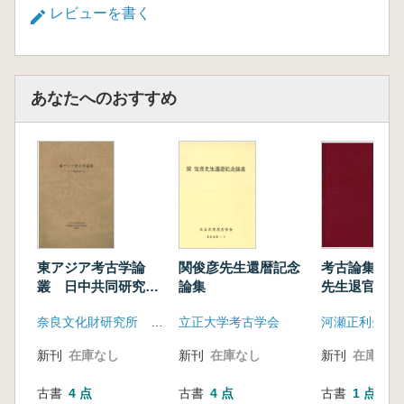
レビューを書く
あなたへのおすすめ
東アジア考古学論
関俊彦先生還暦記念
考古論集 河
叢 日中共同研究論
論集
先生退官記念
文集
奈良文化財研究所 遼寧省文物考古研究所
立正大学考古学会
新刊
在庫なし
新刊
在庫なし
新刊
在庫なし
古書
4 点
古書
4 点
古書
1 点