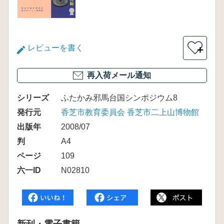
レビューを書く
＋
再入荷メール通知
シリーズ
ふたかみ邪馬台国シンポジウム8
発行元
香芝市教育委員会 香芝市二上山博物館
出版年
2008/07
判
A4
ページ
109
六一ID
N02810