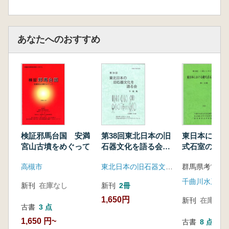
あなたへのおすすめ
検証邪馬台国 安満
第38回東北日本の旧
東日本におけ
宮山古墳をめぐって
石器文化を語る会
式石室の受容
予稿集
分冊・第2分
高槻市
東北日本の旧石器文化を語る会
セット)
新刊
在庫なし
新刊
2冊
1,650円
新刊
在庫なし
古書
3 点
1,650 円~
古書
8 点