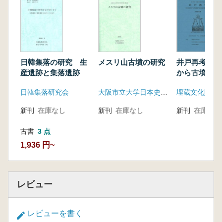
日韓集落の研究 生
メスリ山古墳の研究
井戸再考 弥
産遺跡と集落遺跡
から古墳時代
対象にして
日韓集落研究会
大阪市立大学日本史研究室
埋蔵文化財研
新刊
在庫なし
新刊
在庫なし
新刊
在庫なし
古書
3 点
1,936 円~
レビュー
レビューを書く