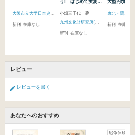
う! はじめて実測を
大型円墳の位
試みるあなたへ
味
大阪市立大学日本史研究室
小畑三千代 著
九州文化財研究所(トライ)
新刊
在庫なし
新刊
在庫なし
新刊
在庫なし
レビュー
レビューを書く
あなたへのおすすめ
戦争体験の