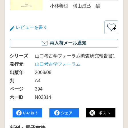
小林善也 横山成己 編
レビューを書く
＋
再入荷メール通知
シリーズ
山口考古学フォーラム調査研究報告書1
発行元
山口考古学フォーラム
出版年
2008/08
判
A4
ページ
394
六一ID
N02814