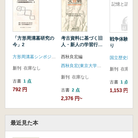
記憶と語り
「方形周溝墓研究の
考古資料に基づく旧
戦争体験の記
今」2
人・新人の学習行動
り
の実証的研究 全5冊
方形周溝墓シンポジウム実行委員会
西秋良宏編
国立歴史民俗
西秋良宏(東京大学総合研究博物館)
新刊
在庫なし
新刊
在庫なし
新刊
在庫なし
古書
1 点
古書
1 点
792 円
古書
2 点
1,153 円
2,376 円~
最近見た本