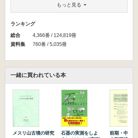
もっと見る
研究論文
小林善也「須恵器出現期以降の古墳時代集落
出土の土器編年試論-周防西部地域-」
ランキング
総合
4,366番 / 124,819冊
資料集
760番 / 5,035冊
一緒に買われている本
メスリ山古墳の研究
石器の実測をしよ
前期・中期に