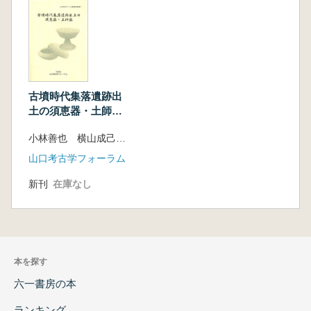
古墳時代集落遺跡出
土の須恵器・土師
器 5世紀〜7世紀に
小林善也 横山成己 編
かけての山口県の土
器様相
山口考古学フォーラム
新刊
在庫なし
本を探す
六一書房の本
ランキング