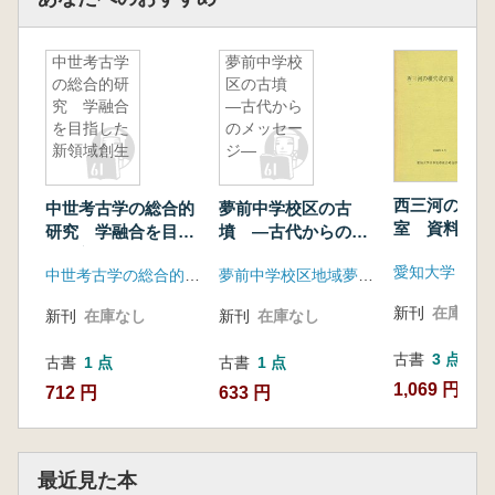
中世考古学
夢前中学校
の総合的研
区の古墳
究 学融合
―古代から
を目指した
のメッセー
新領域創生
ジ―
西三河の横穴
中世考古学の総合的
夢前中学校区の古
室 資料編
研究 学融合を目指
墳 ―古代からのメ
した新領域創生
ッセージ―
中世考古学の総合的研究 学融合を目指した新領域創生事務局
夢前中学校区地域夢プラン実行委員会
新刊
在庫なし
新刊
在庫なし
新刊
在庫なし
古書
3 点
古書
1 点
古書
1 点
1,069 円~
712 円
633 円
最近見た本