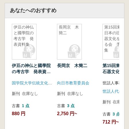
あなたへのおすすめ
伊豆の神仏
長岡京 木
第15回東北
と國學院の
簡二
日本の旧石
考古学 発
器文化を語
表資料集
る会 予稿
集
伊豆の神仏と國學院
長岡京 木簡二
第15回東北
の考古学 発表資料
石器文化を
集
予稿集
国学院大学伝統文化リサーチセンター「祭祀遺跡に見るモノと心」グループ
向日市教育委員会
世話人事務局
世話人代表加
新刊
在庫なし
新刊
在庫なし
新刊
在庫なし
古書
1 点
古書
3 点
880 円
2,750 円~
古書
3 点
712 円~