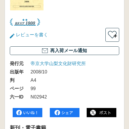
レビューを書く
＋
再入荷メール通知
発行元
帝京大学山梨文化財研究所
出版年
2008/10
判
A4
ページ
99
六一ID
N02942
新刊・電子書籍