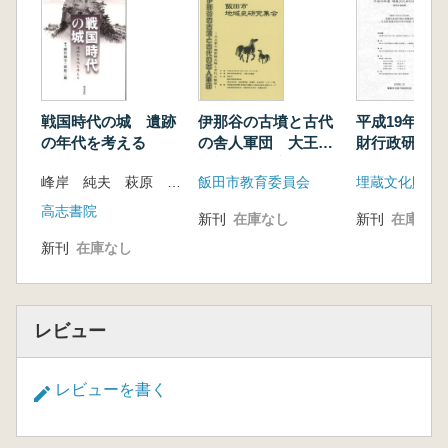
戦国時代の城 遺跡
伊那谷の古墳と古代
平成19年度
の年代を考える
の舎人軍団 大王家
財行政研究会
の親衛騎兵隊と古代
会記録集 埋
峰岸 純夫 萩原 三雄 編
飯田市教育委員会
埋蔵文化財行
の飯田
財行政の再検
県の文化財保
高志書院
新刊
在庫なし
新刊
在庫なし
92条の取扱
新刊
在庫なし
レビュー
レビューを書く