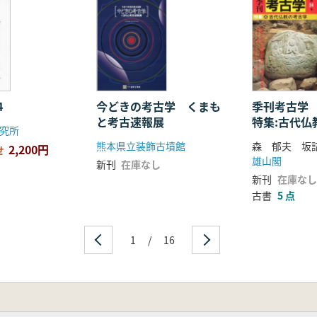
4
今どきの考古学 くまも
季刊考古学
と考古速報展
特集:古代仏
究所
熊本県立装飾古墳館
森 郁夫 坂
2,200円
せ
雄山閣
新刊
在庫なし
新刊
在庫なし
古書
5 点
1
/
16