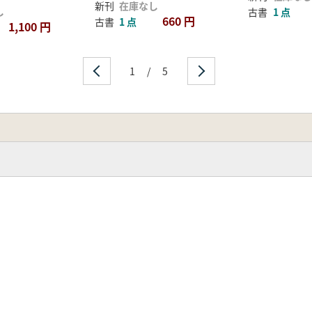
新刊
在庫なし
し
古書
1 点
660 円
古書
1 点
1,100 円
1
/
5