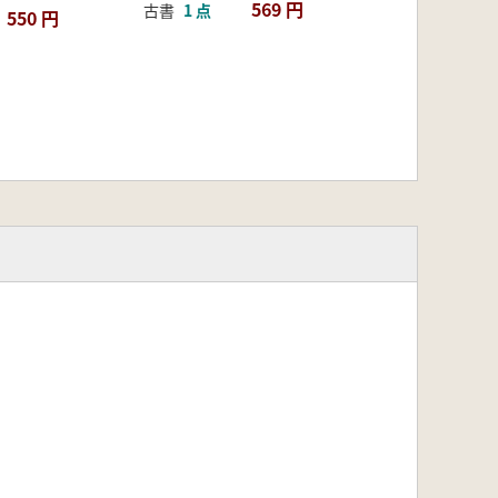
569 円
古書
1 点
550 円