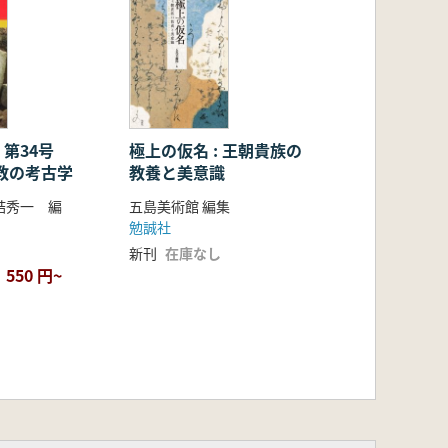
 第34号
極上の仮名 : 王朝貴族の
教の考古学
教養と美意識
詰秀一 編
五島美術館 編集
勉誠社
新刊
在庫なし
550 円~