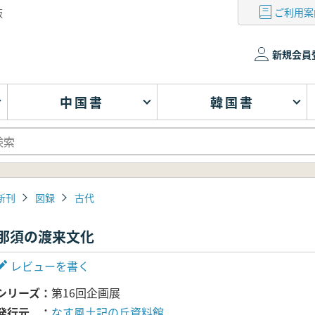
ご利用案
版
新規会員
中国書
韓国書
新刊
図録
古代
那須の渡来文化
レビューを書く
シリーズ
第16回企画展
発行元
なす風土記の丘資料館