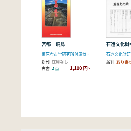
宮都 飛鳥
石造文化財
橿原考古学研究所付属博物館
石造文化財研
新刊
在庫なし
新刊
取り寄
1,100 円~
古書
2 点