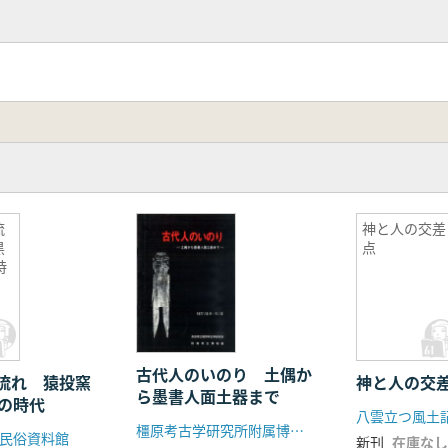
流
神と人の交差
黒
点
時
古代人のいのり 土偶か
流れ 猿投窯
神と人の交
ら墨書人面土器まで
窯の時代
八雲立つ風土
橿原考古学研究所附属博物館
民俗資料館
新刊
在庫なし