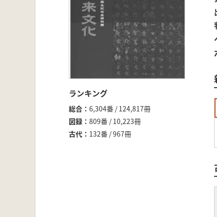
ランキング
総合
6,304番 / 124,817冊
図録
809番 / 10,223冊
古代
132番 / 967冊