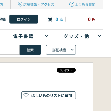
内
店舗情報・アクセス
よくある質問
0
0
登録
点
円
電子書籍
グッズ・他
詳細検索
ほしいものリストに追加