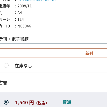
出版年
2008/11
判
A4
ページ
114
六一ID
N03046
新刊・電子書籍
新刊
在庫なし
古書
普通
1,540 円
（税込）