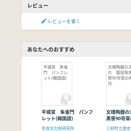
レビュー
レビューを書く
あなたへのおすすめ
平城宮 朱雀
文様陶器の
門 パンフレ
れ 猿投窯
ット(韓国語)
笹90号窯の
代
平城宮 朱雀門 パンフ
文様陶器の
レット(韓国語)
黒笹90号
奈良文化財研究所
三好町立歴史