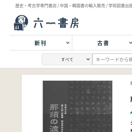
歴史・考古学専門書店 / 中国・韓国書の輸入販売 / 学術図書出
新刊
古書