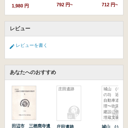
792 円~
712 円~
1,980 円
レビュー
レビューを書く
あなたへのおすすめ
庄田遺跡
城山 (そ
の3) 近畿
自動車道天
理〜吹田線
建設に伴う
埋蔵文化財
発掘調査概
田辺市 三栖廃寺遺
庄田遺跡
城山 (その3