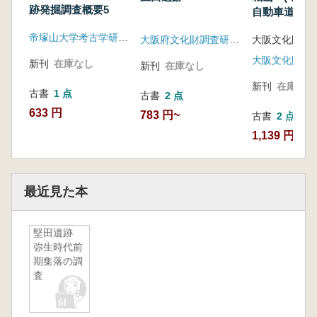
要報告書
跡発掘調査概要5
自動車道天理
線建設に伴う
帝塚山大学考古学研究室
大阪府文化財調査研究センター
大阪文化財セ
化財発掘調査
告書
大阪文化財セ
新刊
在庫なし
新刊
在庫なし
新刊
在庫なし
古書
1 点
古書
2 点
633 円
783 円~
古書
2 点
1,139 円~
最近見た本
堅田遺跡
弥生時代前
期集落の調
査