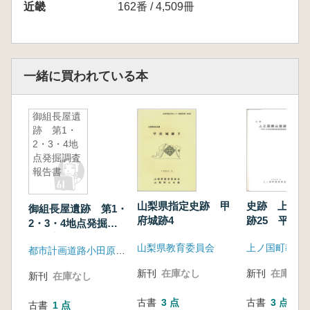
近畿
162番 / 4,509冊
一緒に買われている本
御組長屋遺
跡 第1・
2・3・4地
点発掘調査
報告書
山梨県指定史跡 甲
史跡 上之国
御組長屋遺跡 第1・
府城跡4
跡25 平成1
2・3・4地点発掘調
掘調査環境整
査報告書
山梨県教育委員会
上ノ国町教育
概報
都市計画道路小田原早川線改良工事遺跡発掘調査団
新刊
在庫なし
新刊
在庫なし
新刊
在庫なし
古書
3 点
古書
3 点
古書
1 点