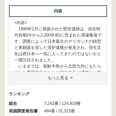
内容
<内容>
1999年2月に発掘された堅田遺跡は、弥生時
代前期(今から2,200年前)に営まれた環濠集落で
す。調査によって日本最古のヤリガンナの鋳型
と青銅器を溶した溶炉遺構が発見され、弥生文
化は西日本へ一気に入ってきたのではないかと
一躍注目されました。
いままでは、朝鮮半島から北部九州にもたら
された農耕文化をもとに弥生文化が成立し、東
もっと見る
へ広がったと考えられていましたが、遺跡から
出土の土器・石器等から縄文時代終わりころ大
陸から瀬戸内に渡来した集団によって弥生文化
ランキング
が生まれ、前期後半にはどうも瀬戸内を中心に
総合
して一つにまとまる環瀬戸内圏が成立し、東方
7,242番 / 124,819冊
への開発拠点として堅田遺跡の集落が造営され
発掘調査報告書
494番 / 31,315冊
たようです。