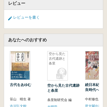
レビュー
レビューを書く
あなたへのおすすめ
空から見た
古代遺跡と
条里
古代をあゆむ
続日本紀の世界
空から見た古代遺跡
良時代への招
と条里
笹山 晴生 著
中村修也 編
条里制研究会 編
吉川弘文館
思文閣出版
大明堂