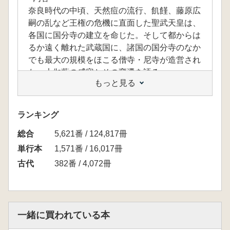
奈良時代の中頃、天然痘の流行、飢饉、藤原広
嗣の乱など王権の危機に直面した聖武天皇は、
各国に国分寺の建立を命じた。そして都からは
るか遠く離れた武蔵国に、諸国の国分寺のなか
でも最大の規模をほこる僧寺・尼寺が造営され
た。大伽藍の威容とその変遷を語る。
もっと見る
<目次>
第1章 「国華にふさわしい好処」に建つ
ランキング
1 曠遠(こうえん)なる国の国分寺
総合
2 国分寺造営の背景
5,621番 / 124,817冊
第2章 江戸時代に始まる探究
単行本
1,571番 / 16,017冊
1 江戸時代の地誌ブーム
古代
382番 / 4,072冊
2 科学的調査の出発点
第3章 武蔵国分寺を掘る
1 発掘調査が始まる
一緒に買われている本
2 大伽藍の範囲