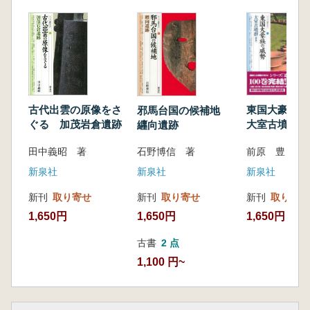
3 尼寺跡の調査
4 東山道武蔵路
第4章 大伽藍の威容とその変遷
1 寺跡の構造
2 武蔵国分寺の変遷
3 武蔵国分寺の規模
古代出雲の原像をさ
東国大豪族
邪馬台国の候補地
4 付属諸院
ぐる 加茂岩倉遺跡
大室古墳群 
纒向遺跡
5 武蔵国分寺の古瓦
田中義昭 著
前原 豊 著
石野博信 著
第5章 歴史のまち国分寺
新泉社
新泉社
新泉社
1 歴史公園
新刊
取り寄せ
新刊
取り寄せ
新刊
取り寄せ
2 僧寺跡の保存整備
1,650円
1,650円
1,650円
古書
2 点
1,100 円~