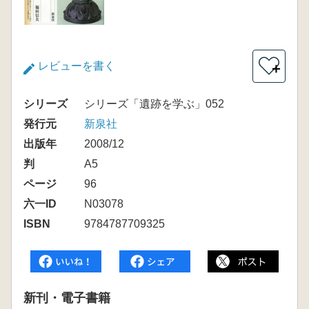
レビューを書く
＋
シリーズ
シリーズ「遺跡を学ぶ」052
発行元
新泉社
出版年
2008/12
判
A5
ページ
96
六一ID
N03078
ISBN
9784787709325
新刊・電子書籍