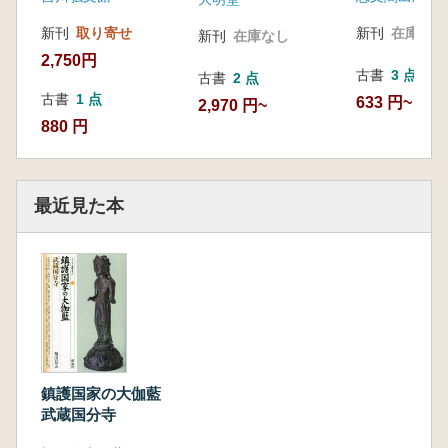
新刊
取り寄せ
新刊
在庫なし
新刊
在庫なし
2,750円
古書
3 点
古書
2 点
古書
1 点
633 円~
2,970 円~
880 円
最近見た本
鎮護国家の大伽藍
武蔵国分寺