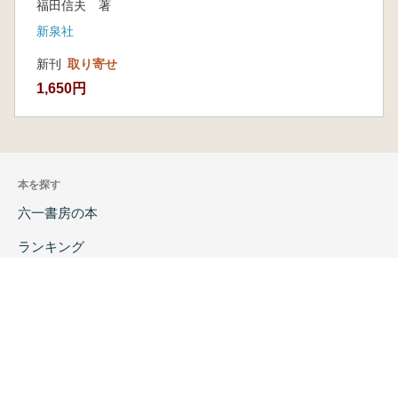
福田信夫 著
新泉社
新刊
取り寄せ
1,650円
本を探す
六一書房の本
ランキング
特価図書
特集
書店様へ
著者ログイン