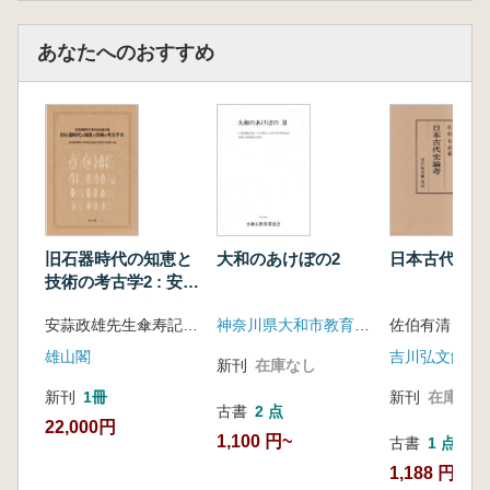
あなたへのおすすめ
旧石器時代の知恵と
大和のあけぼの2
日本古代史論
技術の考古学2 : 安蒜
政雄先生傘寿記念論
安蒜政雄先生傘寿記念論文集刊行委員会 編集
神奈川県大和市教育委員会
佐伯有清 編
文集
雄山閣
吉川弘文館
新刊
在庫なし
新刊
1冊
新刊
在庫なし
古書
2 点
22,000円
1,100 円~
古書
1 点
1,188 円