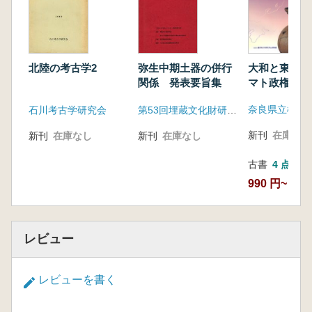
大和と東国 
北陸の考古学2
弥生中期土器の併行
マト政権を支
関係 発表要旨集
石川考古学研究会
第53回埋蔵文化財研究集会事務局
新刊
在庫なし
新刊
在庫なし
新刊
在庫なし
古書
4 点
990 円~
レビュー
レビューを書く