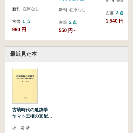
新刊
在庫なし
新刊
在庫なし
新刊
在庫なし
古書
3 点
1,540 円~
古書
1 点
古書
2 点
990 円
550 円~
最近見た本
古墳時代の遺跡学
ヤマト王権の支配構
造と埴輪文化
坂 靖 著