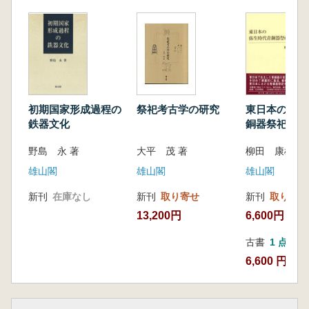
初期国家形成過程の
祭祀考古学の研究
東日本の弥生
鉄器文化
銅器祭祀の研
野島 永 著
大平 茂 著
柳田 康雄 編
雄山閣
雄山閣
雄山閣
新刊
在庫なし
新刊
取り寄せ
新刊
取り寄せ
13,200円
6,600円
古書
1 点
6,600 円