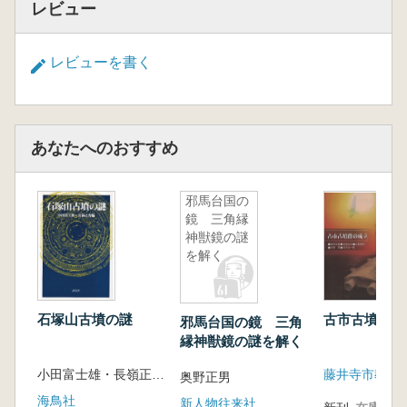
レビュー
レビューを書く
あなたへのおすすめ
邪馬台国の
鏡 三角縁
神獣鏡の謎
を解く
石塚山古墳の謎
古市古墳群の
邪馬台国の鏡 三角
縁神獣鏡の謎を解く
小田富士雄・長嶺正秀 編
藤井寺市教育
奥野正男
海鳥社
新人物往来社