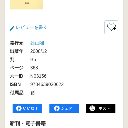
レビューを書く
＋
発行元
雄山閣
出版年
2008/12
判
B5
ページ
368
六一ID
N03156
ISBN
9784639020622
付属品
箱
新刊・電子書籍