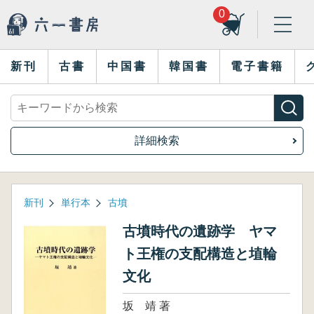
0
新刊
古書
中国書
韓国書
電子書籍
詳細検索
新刊
単行本
古墳
古墳時代の遺跡学 ヤマ
ト王権の支配構造と埴輪
文化
坂 靖 著