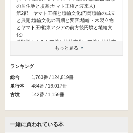
の居住地と墳墓;ヤマト王権と渡来人)
第2部 ヤマト王権と埴輪文化(円筒埴輪の成立
と展開;埴輪文化の画期と変容;埴輪・木製立物
とヤマト王権;東アジアの前方後円墳と埴輪文
化)
遺跡学からみた古墳と埴輪文化―古墳と埴輪文
もっと見る
化の歴史的意義
ランキング
総合
1,763番 / 124,819冊
単行本
484番 / 16,017冊
古墳
142番 / 1,159冊
一緒に買われている本