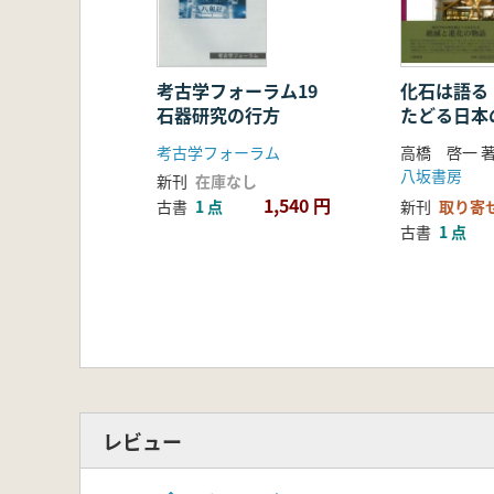
考古学フォーラム19
化石は語る
石器研究の行方
たどる日本
考古学フォーラム
高橋 啓一 
八坂書房
新刊
在庫なし
1,540 円
古書
1 点
新刊
取り寄
古書
1 点
レビュー