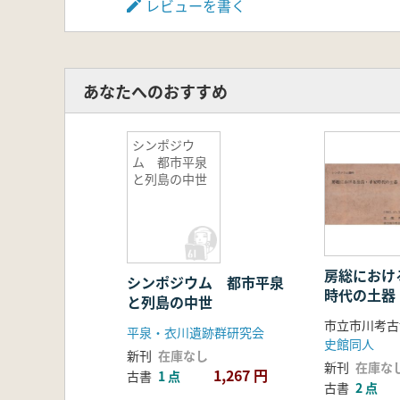
レビューを書く
あなたへのおすすめ
シンポジウ
ム 都市平泉
と列島の中世
房総におけ
シンポジウム 都市平泉
時代の土器
と列島の中世
市立市川考古
平泉・衣川遺跡群研究会
史館同人
新刊
在庫なし
新刊
在庫な
1,267 円
古書
1 点
古書
2 点