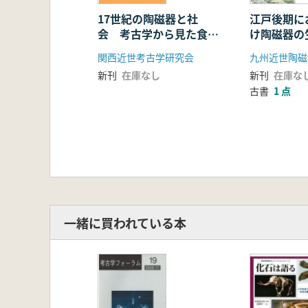
17世紀の陶磁器と社
江戸後期に
会 考古学から見た食住
け陶磁器の
文化の変化
(中国・四国
関西近世考古学研究会
九州近世陶磁
新刊
在庫なし
新刊
在庫な
古書
1 点
一緒に買われている本