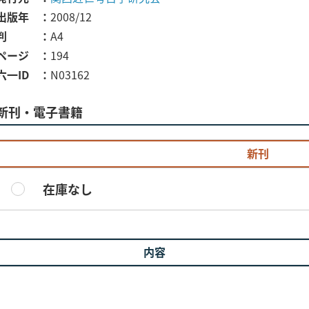
出版年
2008/12
判
A4
ページ
194
六一ID
N03162
新刊・電子書籍
新刊
在庫なし
内容