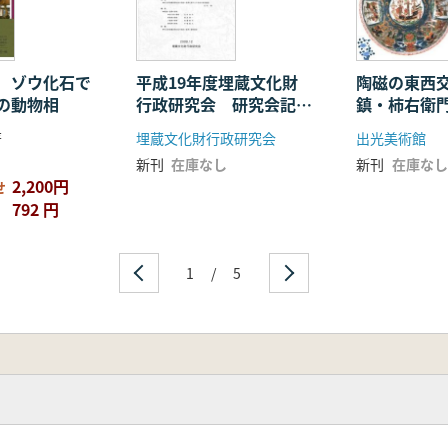
 ゾウ化石で
平成19年度埋蔵文化財
陶磁の東西
の動物相
行政研究会 研究会記録
鎮・柿右衛
集 埋蔵文化財行政の再
からデルフ
著
埋蔵文化財行政研究会
出光美術館
検証2 都県の文化財保
新刊
在庫なし
新刊
在庫なし
護法第92条の取扱い基
2,200円
せ
準
792 円
1
/
5