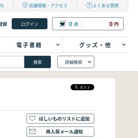
内
店舗情報・アクセス
よくある質問
0
0
登録
点
円
電子書籍
グッズ・他
詳細検索
ほしいものリストに追加
再入荷メール通知