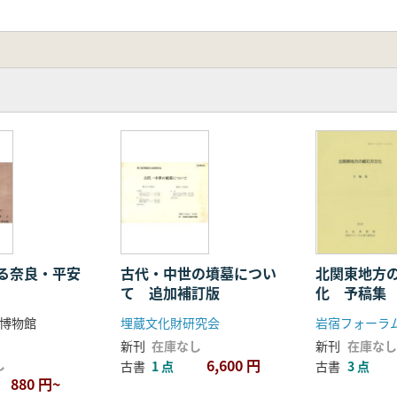
る奈良・平安
古代・中世の墳墓につい
北関東地方
て 追加補訂版
化 予稿集
博物館
埋蔵文化財研究会
岩宿フォーラ
新刊
在庫なし
新刊
在庫なし
6,600 円
し
古書
1 点
古書
3 点
880 円~