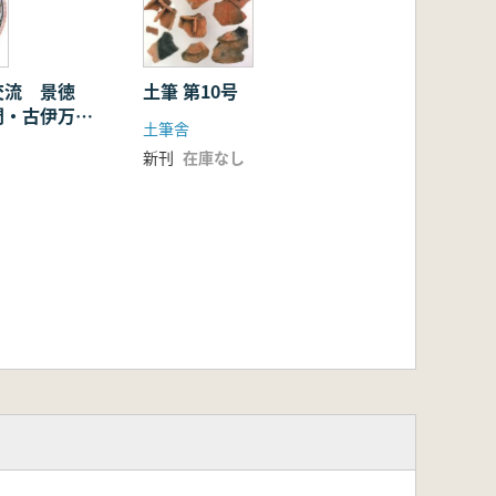
交流 景徳
土筆 第10号
門・古伊万里
土筆舎
ト・マイセン
新刊
在庫なし