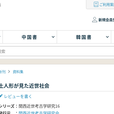
ご利用案
版
新規会員
中国書
韓国書
新刊
資料集
土人形が見た近世社会
レビューを書く
シリーズ
関西近世考古学研究16
発行元
関西近世考古学研究会