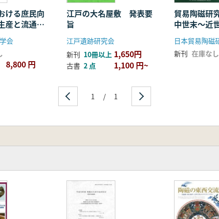
おける庶民向
江戸の大名屋敷 発表要
貿易陶磁研究
生産と流通
旨
中世末〜近
・関西編)
流通の諸問
学会
江戸遺跡研究会
日本貿易陶磁
1,650円
し
新刊
在庫なし
新刊
10冊以上
8,800 円
1,100 円~
古書
2 点
1
/
1