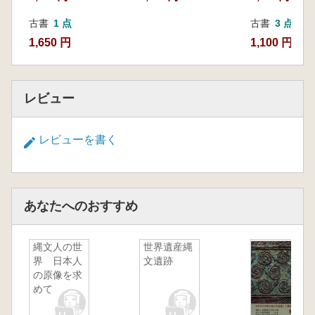
古書
1 点
古書
3 点
1,650 円
1,100 円~
レビュー
レビューを書く
あなたへのおすすめ
縄文人の世
世界遺産縄
界 日本人
文遺跡
の原像を求
めて