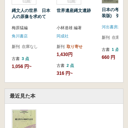
日本の考古学
縄文人の世界 日本
世界遺産縄文遺跡
装版) 弥生
人の原像を求めて
河出書房新社
梅原猛編
小林達雄 編著
角川書店
同成社
新刊
在庫なし
新刊
在庫なし
新刊
取り寄せ
古書
1 点
1,430円
660 円
古書
3 点
古書
2 点
1,056 円~
316 円~
最近見た本