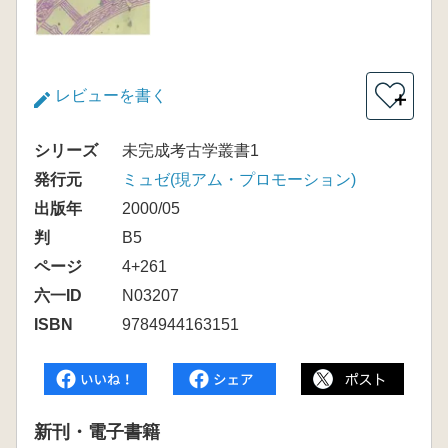
レビューを書く
＋
シリーズ
未完成考古学叢書1
発行元
ミュゼ(現アム・プロモーション)
出版年
2000/05
判
B5
ページ
4+261
六一ID
N03207
ISBN
9784944163151
新刊・電子書籍