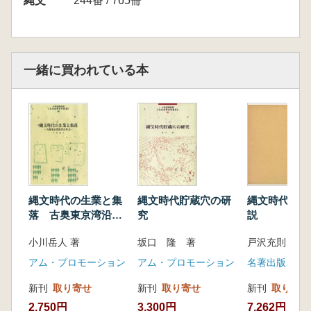
縄文
244番 / 765冊
一緒に買われている本
縄文時代の生業と集
縄文時代貯蔵穴の研
縄文時代史研
落 古奥東京湾沿岸
究
説
の社会
小川岳人 著
坂口 隆 著
戸沢充則 著
アム・プロモーション
アム・プロモーション
名著出版
新刊
取り寄せ
新刊
取り寄せ
新刊
取り寄せ
2,750円
3,300円
7,262円