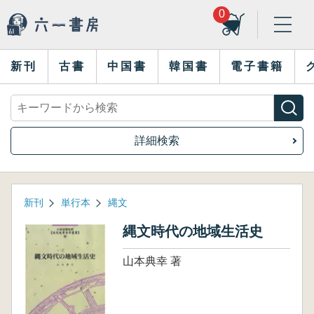
0
新刊
古書
中国書
韓国書
電子書籍
詳細検索
新刊
単行本
縄文
縄文時代の地域生活史
山本典幸 著