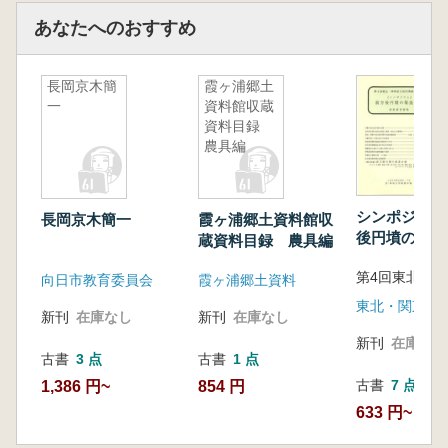
あなたへのおすすめ
長岡京木簡
霞ヶ浦郷土
一
資料館収蔵
資料目録
農具編
シンポジウム
長岡京木簡一
霞ヶ浦郷土資料館収
後円墳の築
蔵資料目録 農具編
発表要旨資料
向日市教育委員会
霞ヶ浦郷土資料
新刊
在庫なし
新刊
在庫なし
新刊
在庫なし
古書
3 点
古書
1 点
古書
7 点
1,386 円~
854 円
633 円~