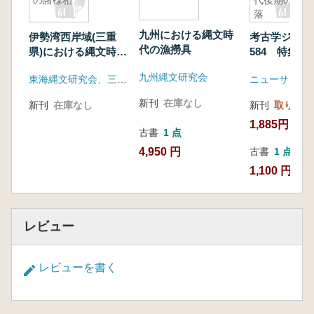
落
九州における縄文時
伊勢湾西岸域(三重
考古学ジャ
代の漁撈具
県)における縄文時代
584 特集 
前期の諸様相
代後期の集落
九州縄文研究会
東海縄文研究会、三重県埋蔵文化財センター
ニューサイエ
新刊
在庫なし
新刊
在庫なし
新刊
取り寄せ
1,885円
古書
1 点
4,950 円
古書
1 点
1,100 円
レビュー
レビューを書く