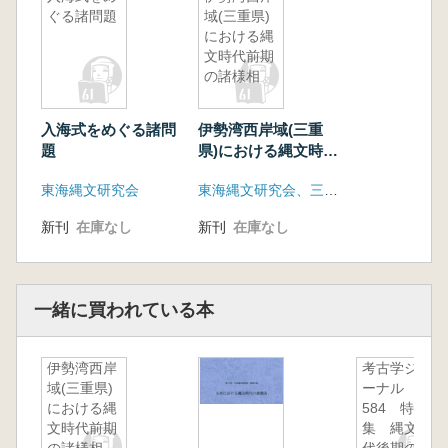
ぐる諸問題
域(三重県)
における縄
文時代前期
の諸様相
入海式をめぐる諸問
伊勢湾西岸域(三重
題
県)における縄文時代
前期の諸様相
東海縄文研究会
東海縄文研究会、三重県埋蔵文化財センター
新刊
在庫なし
新刊
在庫なし
一緒に買われている本
伊勢湾西岸
考古学ジャ
域(三重県)
ーナル
における縄
584 特
文時代前期
集 縄文時
の諸様相
代後期の集