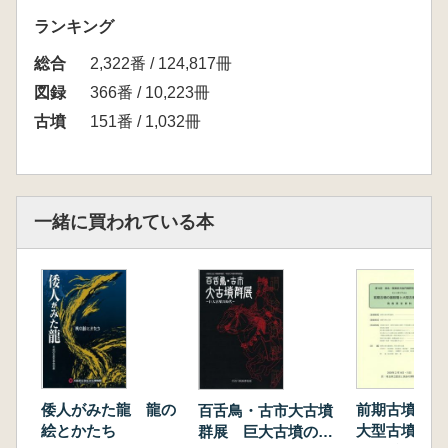
ランキング
総合
2,322番 / 124,817冊
図録
366番 / 10,223冊
古墳
151番 / 1,032冊
一緒に買われている本
倭人がみた龍 龍の
前期古墳の諸
百舌鳥・古市大古墳
絵とかたち
大型古墳の出
群展 巨大古墳の時