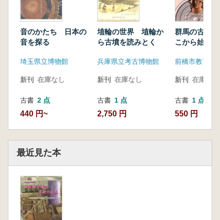
音のかたち 日本の
埴輪の世界 埴輪か
群馬の古墳時
音を探る
ら古墳を読みとく
こから始まった
倉・広瀬古墳
埼玉県立博物館
兵庫県立考古博物館
前橋市教育委
新刊
在庫なし
新刊
在庫なし
新刊
在庫なし
古書
2 点
古書
1 点
古書
1 点
440 円~
2,750 円
550 円
最近見た本