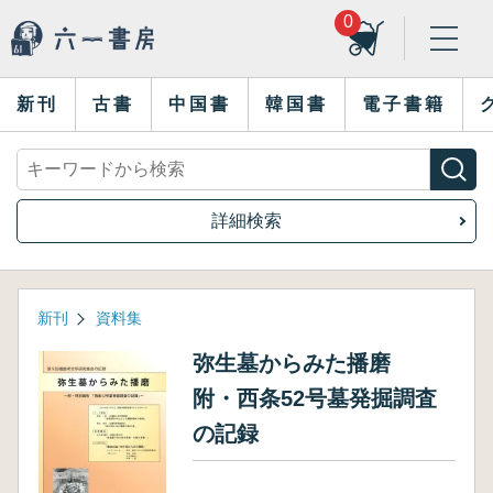
0
新刊
古書
中国書
韓国書
電子書籍
詳細検索
新刊
資料集
弥生墓からみた播磨
附・西条52号墓発掘調査
の記録