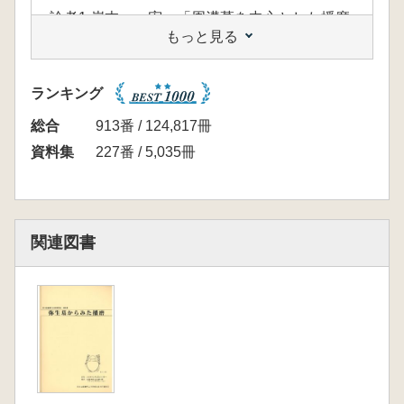
論考1 岸本 一宏 「周溝墓を中心とした播磨
もっと見る
地域の様相」(78頁)
論考2 荒木 幸治 「統計的にみた播磨の弥生
墓」(18頁)
ランキング
論考3 大久保徹也 「弥生墓の分類と変遷」
(15頁)
総合
913番 / 124,817冊
シンポジウム記録
資料集
227番 / 5,035冊
「徹底討論! 弥生墓からみた播磨」(25頁)
(発言者 岸本道昭、岸本一宏、荒木幸治、大
久保徹也、中川 寧、藤井 整、溝口孝司)
特別報告
関連図書
西条古墳群発掘調査団「西条52号墓発掘調査の
記録」
(巻頭カラー 4頁、本文48頁、写真図版18頁)