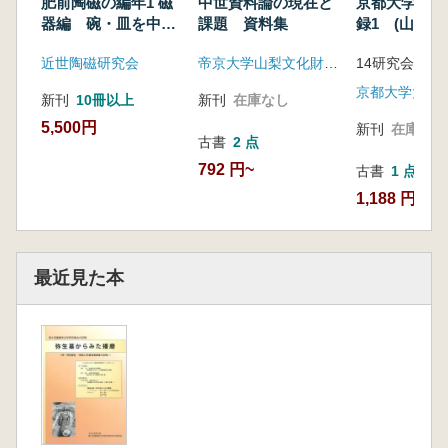
肥前陶磁の編年1 磁
中世資料論の現在と
京都大学所蔵
器編 碗・皿を中心
課題 資料集
録1 (山野
に
クション)
近世陶磁研究会
帝京大学山梨文化財研究所
新刊
10冊以上
新刊
在庫なし
5,500円
新刊
在庫なし
古書
2 点
792 円~
古書
1 点
1,188 円
最近見た本