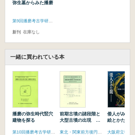
弥生墓からみた播磨
第9回播磨考古学研究集会実行委員会
新刊
在庫なし
一緒に買われている本
播磨の弥生時代竪穴
前期古墳の諸段階と
倭人がみた龍
建物を探る
大型古墳の出現 発
絵とかたち
表要旨資料
第10回播磨考古学研究集会実行委員会
東北・関東前方後円墳研究会