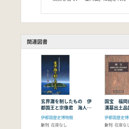
関連図書
玄界灘を制したもの 伊
国宝 福岡
都国王と宗像君 海人を
溝墓出土品
支配した王と豪族たちの
伊都国歴史博物館
伊都国歴史博
軌跡
新刊
在庫なし
新刊
在庫な