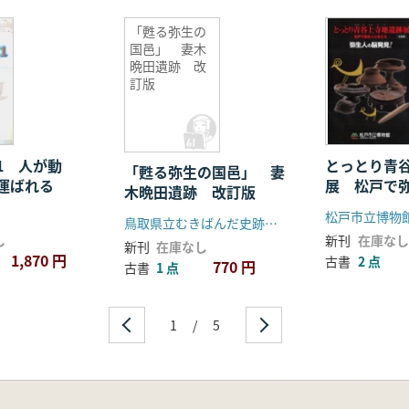
「甦る弥生の
国邑」 妻木
晩田遺跡 改
訂版
1 人が動
とっとり青
「甦る弥生の国邑」 妻
運ばれる
展 松戸で
木晩田遺跡 改訂版
る 弥生人の
松戸市立博物
鳥取県立むきばんだ史跡公園
し
新刊
在庫なし
新刊
在庫なし
1,870 円
古書
2 点
770 円
古書
1 点
1
/
5