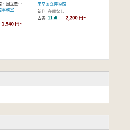
明治大学博物館・国立忠北大学校博物館
東京国立博物館
館事務室
新刊
在庫なし
2,200 円~
古書
11 点
1,540 円~