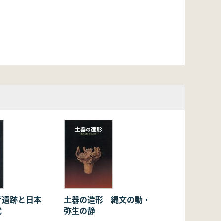
ゲ遺跡と日本
土器の造形 縄文の動・
代
弥生の静