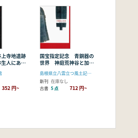
谷上寺地遺跡
国宝指定記念 青銅器の
弥生人にあえ
世界 神庭荒神谷と加茂
脳発見!
岩倉
館
島根県立八雲立つ風土記の丘
新刊
在庫なし
352 円~
712 円~
古書
5 点