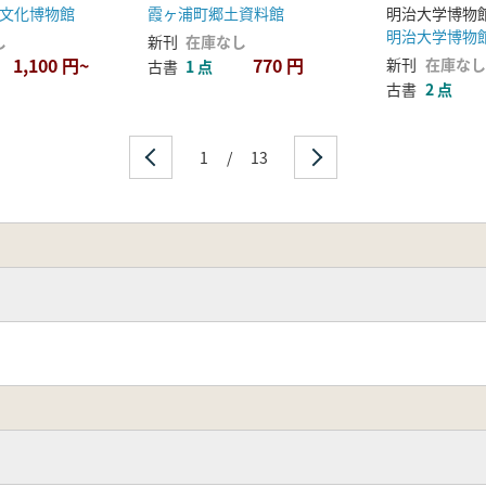
霞ヶ浦町郷土資料館
文化博物館
明治大学博物
新刊
在庫なし
し
770 円
1,100 円~
新刊
在庫なし
古書
1 点
古書
2 点
1
/
13