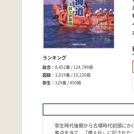
ランキング
総合
8,452番 / 124,789冊
図録
1,019番 / 10,220冊
弥生
129番 / 450冊
弥生時代後期から古墳時代初頭にか
焦点を当て、「倭人伝」に記された