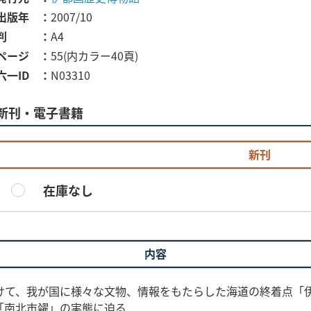
出版年
2007/10
判
A4
ページ
55(内カラー40頁)
六一ID
N03310
新刊・電子書籍
新刊
在庫なし
内容
けて、我が国に様々な文物、情報をもたらした海道の終着点「
「南北市糴」の実態に迫る