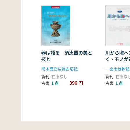
器は語る 須恵器の美と
川から海へ
技と
く・モノが
熊本県立装飾古墳館
一宮市博物館
新刊
在庫なし
新刊
在庫な
396 円
古書
1 点
古書
1 点