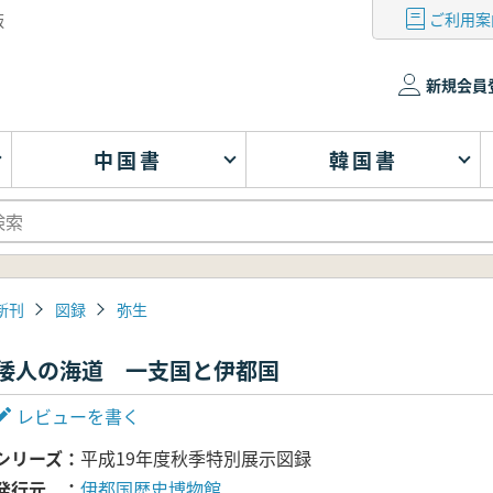
ご利用案
版
新規会員
中国書
韓国書
新刊
図録
弥生
倭人の海道 一支国と伊都国
レビューを書く
シリーズ
平成19年度秋季特別展示図録
発行元
伊都国歴史博物館