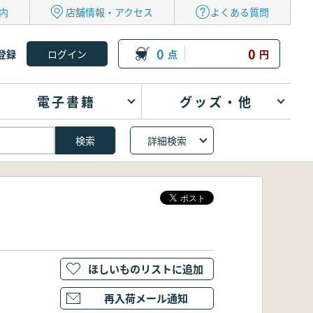
内
店舗情報・アクセス
よくある質問
0
0
登録
点
円
電子書籍
グッズ・他
詳細検索
ほしいものリストに追加
再入荷メール通知