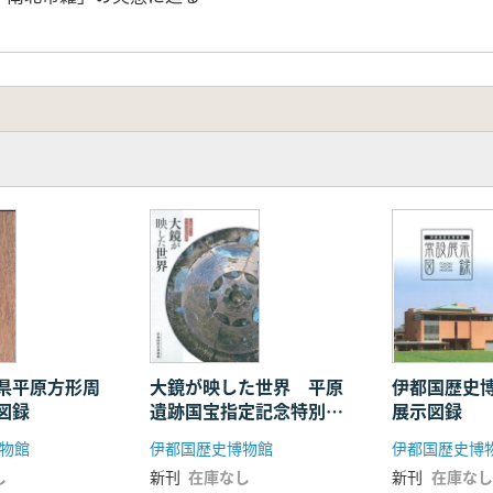
大鏡が映した世界 平原
伊都国歴史
県平原方形周
遺跡国宝指定記念特別展
展示図録
図録
示図録
伊都国歴史博物館
伊都国歴史博
物館
新刊
在庫なし
新刊
在庫なし
し