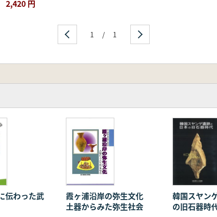
2,420 円
1
/
1
霞ヶ浦沿岸の弥生文化
に伝わった武
韓国スヤン
土器からみた弥生社会
の旧石器時