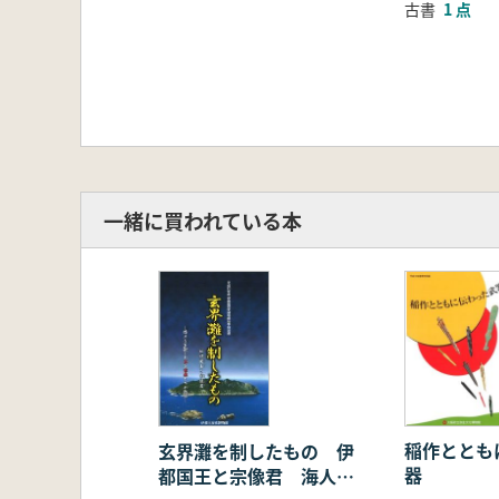
古書
1 点
一緒に買われている本
稲作ととも
玄界灘を制したもの 伊
器
都国王と宗像君 海人を