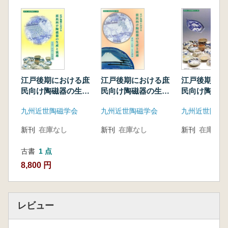
江戸後期における庶
江戸後期における庶
江戸後期にお
民向け陶磁器の生産
民向け陶磁器の生産
民向け陶磁器
と流通(中国・四国・
と流通(東海・北陸・
と流通(九州編
九州近世陶磁学会
九州近世陶磁学会
九州近世陶磁
関西編)
甲信越編)
新刊
在庫なし
新刊
在庫なし
新刊
在庫なし
古書
1 点
8,800 円
レビュー