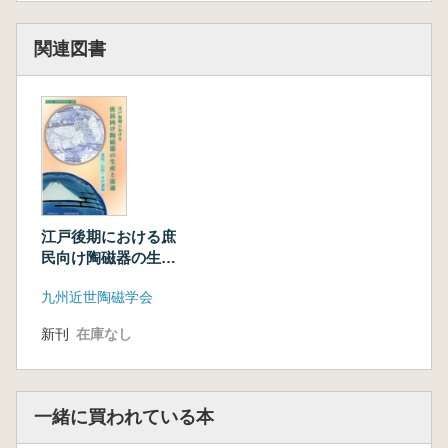
関連図書
江戸後期における庶
民向け陶磁器の生産
と流通(東海・北陸・
九州近世陶磁学会
甲信越編)
新刊
在庫なし
一緒に買われている本