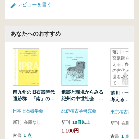
レビューを書く
あなたへのおすすめ
落川・一の
宮遺跡を考
える : 多摩
の古代〜中
世をめぐっ
て
南九州の旧石器時代
遺跡と環境からみる
落川・一の宮
遺跡群 「南」の地
紀州の中世社会 発
考える : 多
域性と文化の交錯
表要旨集
代〜中世をめ
日本旧石器学会
紀伊考古学研究会
東京考古談話
新刊
在庫なし
新刊
10冊以上
新刊
在庫なし
1,100円
古書
1 点
古書
1 点