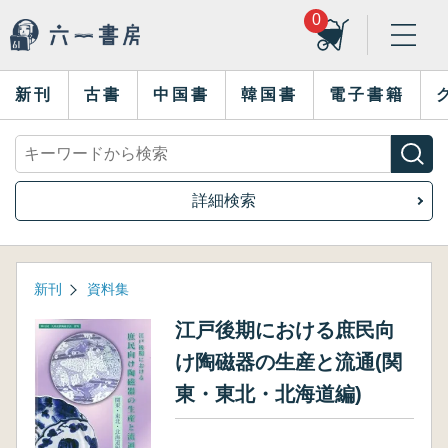
0
新刊
古書
中国書
韓国書
電子書籍
詳細検索
新刊
資料集
江戸後期における庶民向
け陶磁器の生産と流通(関
東・東北・北海道編)