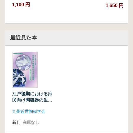
1,100 円
1,650 円
最近見た本
江戸後期における庶
民向け陶磁器の生産
と流通(関東・東北・
九州近世陶磁学会
北海道編)
新刊
在庫なし