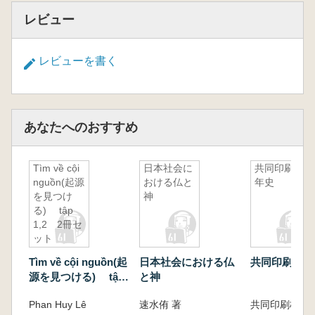
レビュー
レビューを書く
あなたへのおすすめ
Tìm về cội
日本社会に
共同印刷百
nguồn(起源
おける仏と
年史
を見つけ
神
る) tập
1,2 2冊セ
ット
Tìm về cội nguồn(起
日本社会における仏
共同印刷百年
源を見つける) tập
と神
1,2 2冊セット
Phan Huy Lê
速水侑 著