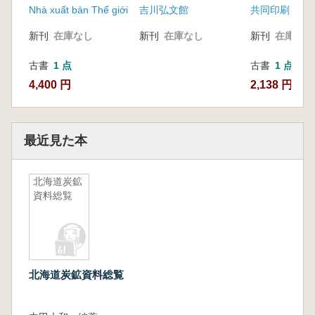
Nhà xuất bản Thế giới
吉川弘文館
共同印刷
新刊
在庫なし
新刊
在庫なし
新刊
在庫なし
古書
1 点
古書
1 点
4,400 円
2,138 円
最近見た本
北海道炭鉱
資料総覧
北海道炭鉱資料総覧