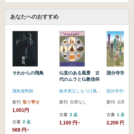
あなたへのおすすめ
それからの飛鳥
仏堂のある風景 古
国分寺市の今
代のムラと仏教信仰
飛鳥資料館
栃木県立しもつけ風土記の丘資料館
国分寺市教育
新刊
取り寄せ
新刊
在庫なし
新刊
在庫なし
1,001円
古書
2 点
古書
1 点
古書
2 点
1,100 円~
2,200 円
569 円~