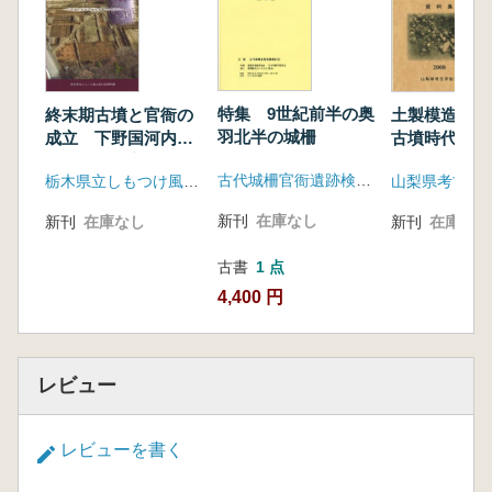
特集 9世紀前半の奥
土製模造品か
終末期古墳と官衙の
羽北半の城柵
古墳時代の神
成立 下野国河内郡
の様相を中心として
古代城柵官衙遺跡検討会
山梨県考古学
栃木県立しもつけ風土記の丘資料館
新刊
在庫なし
新刊
在庫なし
新刊
在庫なし
古書
1 点
4,400 円
レビュー
レビューを書く