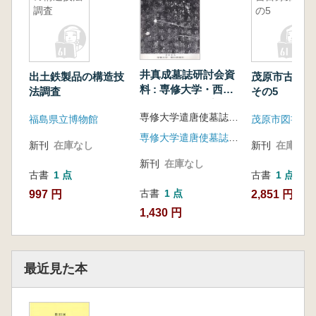
調査
の5
井真成墓誌研討会資
出土鉄製品の構造技
茂原市古文書
料 : 専修大学・西北
法調査
その5
大学共同研究プロジ
専修大学遣唐使墓誌研究プロジェクト編集
ェクト
福島県立博物館
茂原市図書館
専修大学遣唐使墓誌研究プロジェクト
新刊
在庫なし
新刊
在庫なし
新刊
在庫なし
古書
1 点
古書
1 点
古書
1 点
997 円
2,851 円
1,430 円
最近見た本