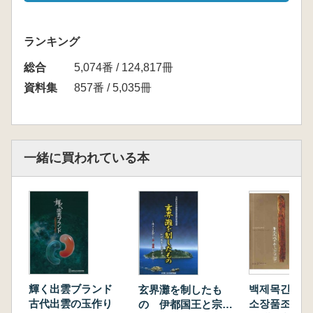
ランキング
総合
5,074番 / 124,817冊
資料集
857番 / 5,035冊
一緒に買われている本
輝く出雲ブランド
백제목간 (百
玄界灘を制したも
古代出雲の玉作り
소장품조사자
の 伊都国王と宗像