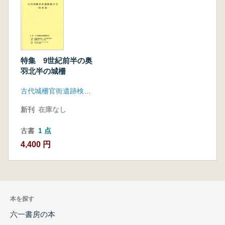
特集 9世紀前半の奥
羽北半の城柵
古代城柵官衙遺跡検討会
新刊
在庫なし
古書
1 点
4,400 円
本を探す
六一書房の本