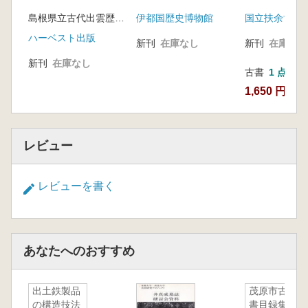
(所蔵品調査資
君 海人を支配した
島根県立古代出雲歴史博物館 編
国立扶余博物
伊都国歴史博物館
BAEKJE W
王と豪族たちの軌跡
TABLETS
ハーベスト出版
新刊
在庫なし
新刊
在庫なし
新刊
在庫なし
古書
1 点
1,650 円
レビュー
レビューを書く
あなたへのおすすめ
出土鉄製品
茂原市古文
の構造技法
書目録集そ