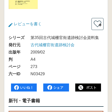
レビューを書く
＋
シリーズ
第35回古代城柵官衙遺跡検討会資料集
発行元
古代城柵官衙遺跡検討会
出版年
2009/02
判
A4
ページ
273
六一ID
N03429
新刊・電子書籍