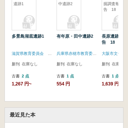
遺跡1
中遺跡2
掘調査報
告 18
多景島湖底遺跡1
有年原・田中遺跡2
長原遺跡発掘
告 18
滋賀県教育委員会 滋賀県文化財保護協会
兵庫県赤穂市教育委員会
大阪市文化財
新刊
在庫なし
新刊
在庫なし
新刊
在庫なし
古書
2 点
古書
1 点
古書
1 点
1,267 円~
554 円
1,639 円
最近見た本