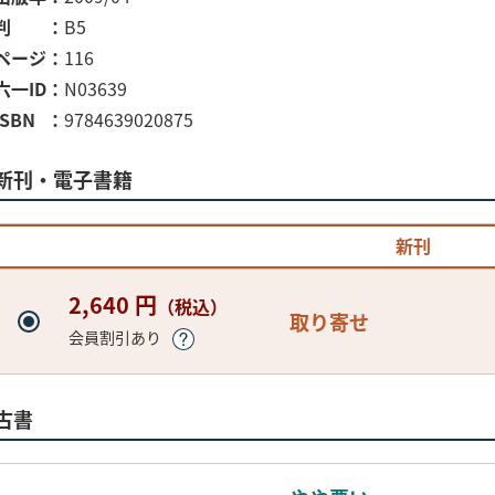
判
B5
ページ
116
六一ID
N03639
ISBN
9784639020875
新刊・電子書籍
新刊
2,640 円
（税込）
取り寄せ
会員割引あり
古書