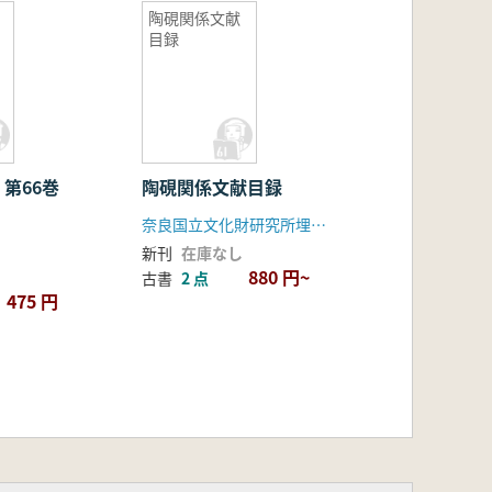
陶硯関係文献
目録
 第66巻
陶硯関係文献目録
奈良国立文化財研究所埋蔵文化財センター
新刊
在庫なし
880 円~
古書
2 点
475 円