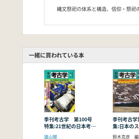
縄文祭祀の体系と構造、信仰・祭祀
一緒に買われている本
季刊考古学 第100号
季刊考古学
特集:21世紀の日本考古
集:日本の
学 旧石器時代〜近現代
ークル
雄山閣
鈴木克彦 編