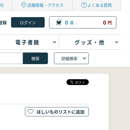
内
店舗情報・アクセス
よくある質問
0
0
登録
点
円
電子書籍
グッズ・他
詳細検索
ほしいものリストに追加