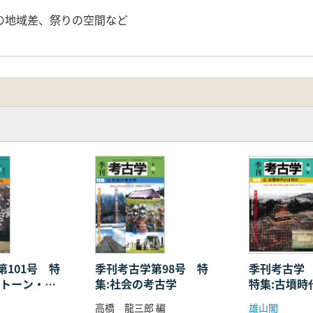
の地域差、祭りの空間など
第101号 特
季刊考古学第98号 特
季刊考古学
ストーン・サ
集:社会の考古学
特集:古墳時
高橋 龍三郎 編
雄山閣