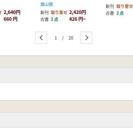
雄山閣
新刊
取り寄せ
2,640円
2,420円
せ
新刊
取り寄せ
古書
2 点
660 円
426 円~
古書
2 点
1
/
20