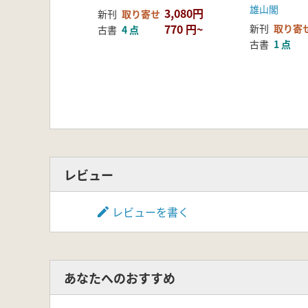
の新しい研究法
雄山閣
3,080円
新刊
取り寄せ
770 円~
新刊
取り寄
古書
4 点
古書
1 点
レビュー
レビューを書く
あなたへのおすすめ