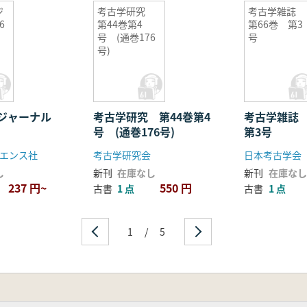
ジ
考古学研究
考古学雑誌
6
第44巻第4
第66巻 第3
号 (通巻176
号
号)
学ジャーナル
考古学研究 第44巻第4
考古学雑誌
号 (通巻176号)
第3号
エンス社
考古学研究会
日本考古学会
し
新刊
在庫なし
新刊
在庫なし
237 円~
550 円
古書
1 点
古書
1 点
1
/
5