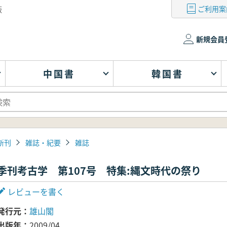
ご利用案
版
新規会員
中国書
韓国書
新刊
雑誌・紀要
雑誌
季刊考古学 第107号 特集:縄文時代の祭り
レビューを書く
発行元
雄山閣
出版年
2009/04