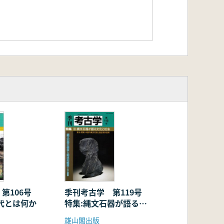
 第106号
季刊考古学 第119号
代とは何か
特集:縄文石器が語る文
化と社会
雄山閣出版