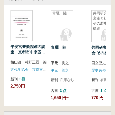
青驪 陸
共同研究
宮座と社会:
その歴史と
構造
平安宮豊楽院跡の調
青驪 陸
共同研究 宮
査 京都市中京区聚
会:その歴史
楽廻中町 聖三一協
植山茂・村野正景 編
会第2次発掘調査
甲元 眞之
古代学協会 京都文化博物館
甲元 眞之
歴史民俗博物
新刊
3冊
新刊
在庫なし
新刊
在庫なし
2,750円
古書
3 点
古書
1 点
1,650 円~
770 円