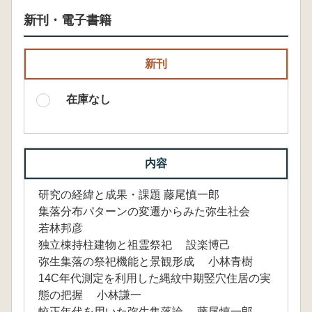
新刊・電子書籍
新刊
在庫なし
内容
研究の経緯と成果・課題 藤尾慎一郎
集落分布パターンの変遷からみた弥生社会
若林邦彦
独立棟持柱建物と祖霊祭祀 設楽博己
弥生集落の祭祀機能と景観形成 小林青樹
14C年代測定を利用した縄紋中期竪穴住居の実
態の把握 小林謙一
較正年代を用いた弥生集落論 藤尾慎一郎