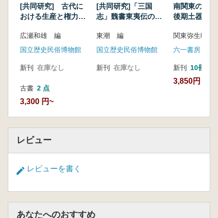
南関東の弥
[共同研究] 古代に
[共同研究]「三国
後期土器を考
おける生産と権力と
志」魏書東夷伝の国
イデオロギー
際環境
広瀬和雄 編
東潮 編
六一書房
国立歴史民俗博物館
国立歴史民俗博物館
新刊
10冊以
新刊
在庫なし
新刊
在庫なし
3,850円
古書
2 点
3,300 円~
レビュー
レビューを書く
あなたへのおすすめ