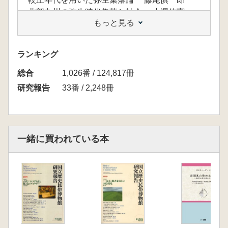
北部九州の弥生時代集落と社会 小澤佳憲
もっと見る
松山平野における弥生社会の展開 柴田昌児
山陰地方の弥生集落像 濱田竜彦
山陰の弥生都市 広瀬和雄
ランキング
伊勢湾周辺地域における弥生大規模集落と地域
総合
社会 石黒立人
1,026番 / 124,817冊
北陸における弥生時代中期・後期の集落 安
研究報告
33番 / 2,248冊
英樹
一緒に買われている本