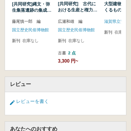
大型建物から
[共同研究] 古代に
[共同研究]縄文・弥
くるもの 弥
おける生産と権力と
生集落遺跡の集成的
のまつりと社
イデオロギー
研究
広瀬和雄 編
藤尾慎一郎 編
国立歴史民俗博物館
国立歴史民俗博物館
新刊
在庫なし
新刊
在庫なし
新刊
在庫なし
古書
2 点
3,300 円~
レビュー
レビューを書く
あなたへのおすすめ