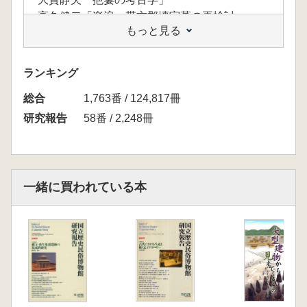
高久健二「楽浪・帯方郡塼室墓の再検討」
もっと見る
藤口健二「-資料紹介-古代推定船「野性号」に
よる海路踏査」
ランキング
武末純一「三韓と倭の交流」
総合
後藤直「弥生時代の倭・韓交渉」
1,763番 / 124,817冊
仁藤敦史「卑弥呼の王権と朝貢」
研究報告
58番 / 2,248冊
田中俊明「-資料紹介-「魏志」東夷伝訳註初稿
(1)」
一緒に買われている本