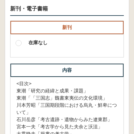
新刊・電子書籍
新刊
在庫なし
内容
<目次>
東潮「研究の経緯と成果・課題」
東潮「「三国志」魏書東夷伝の文化環境」
川本芳昭「三国期段階における烏丸・鮮卑につ
いて」
石川岳彦「考古遺跡・遺物からみた遼東郡」
宮本一夫「考古学から見た夫余と沃沮」
大貫静夫「挹婁の考古学」