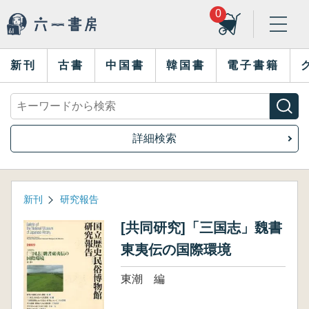
0
新刊
古書
中国書
韓国書
電子書籍
詳細検索
新刊
研究報告
[共同研究]「三国志」魏書
東夷伝の国際環境
東潮 編