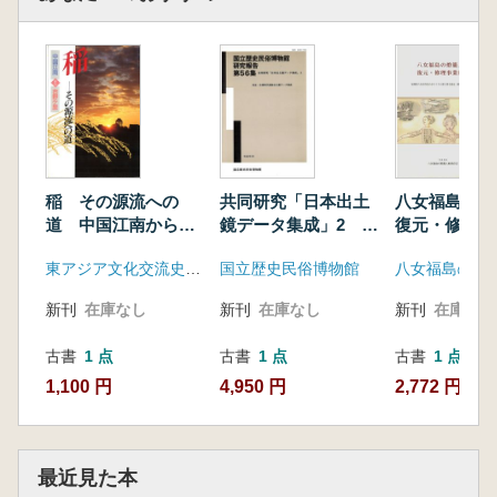
稲 その源流への
共同研究「日本出土
八女福島の燈
道 中国江南から吉
鏡データ集成」2 弥
復元・修理事
野ヶ里
生・古墳時代出土鏡
東アジア文化交流史研究会
国立歴史民俗博物館
データ集成
新刊
在庫なし
新刊
在庫なし
新刊
在庫なし
古書
1 点
古書
1 点
古書
1 点
1,100 円
4,950 円
2,772 円
最近見た本