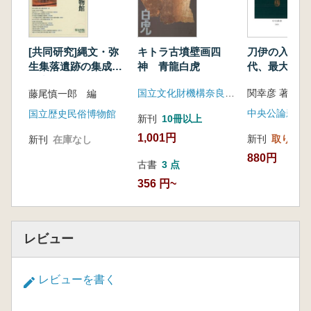
キトラ古墳壁画四
刀伊の入寇 
[共同研究]縄文・弥
神 青龍白虎
代、最大の対
生集落遺跡の集成的
研究
国立文化財機構奈良文化財研究所飛鳥資料館
関幸彦 著
藤尾慎一郎 編
中央公論新社
国立歴史民俗博物館
新刊
10冊以上
1,001円
新刊
取り寄せ
新刊
在庫なし
880円
古書
3 点
356 円~
レビュー
レビューを書く