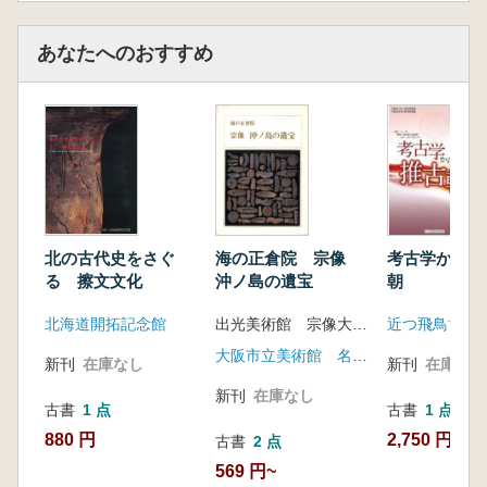
あなたへのおすすめ
北の古代史をさぐ
海の正倉院 宗像
考古学からみ
る 擦文文化
沖ノ島の遺宝
朝
北海道開拓記念館
出光美術館 宗像大社復興期成会
近つ飛鳥博物
大阪市立美術館 名古屋市博物館 毎日新聞社
新刊
在庫なし
新刊
在庫なし
新刊
在庫なし
古書
1 点
古書
1 点
880 円
2,750 円
古書
2 点
569 円~