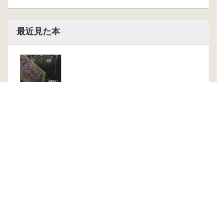
最近見た本
王朝国家の光芒 各
地に花開く宮廷文化
兵庫県立考古博物館
新刊
在庫なし
古書
1 点
1,540 円