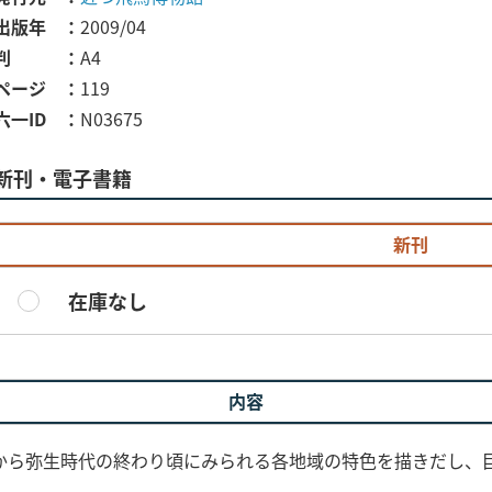
出版年
2009/04
判
A4
ページ
119
六一ID
N03675
新刊・電子書籍
新刊
在庫なし
内容
から弥生時代の終わり頃にみられる各地域の特色を描きだし、