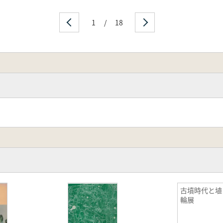
1
/
18
古墳時代と埴
輪展