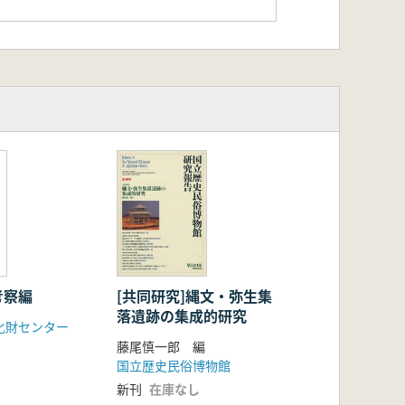
考察編
[共同研究]縄文・弥生集
落遺跡の集成的研究
化財センター
藤尾慎一郎 編
国立歴史民俗博物館
新刊
在庫なし