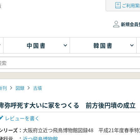
ご利用案
版
新規会員
中国書
韓国書
新刊
図録
古墳
卑弥呼死す大いに冢をつくる 前方後円墳の成立
レビューを書く
シリーズ
大阪府立近つ飛鳥博物館図録48 平成21年度春季
発行元
近つ飛鳥博物館