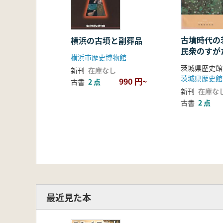
古墳時代の
横浜の古墳と副葬品
民衆のすが
横浜市歴史博物館
茨城県歴史館
新刊
在庫なし
茨城県歴史館
990 円~
古書
2 点
新刊
在庫な
古書
2 点
最近見た本