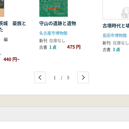
茨城 豪族と
守山の遺跡と遺物
古墳時代と
た
名古屋市博物館
島田市博物館
 編
新刊
在庫なし
新刊
在庫なし
475 円
古書
1 点
古書
1 点
し
440 円~
1
/
5