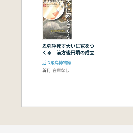
卑弥呼死す大いに冢をつ
くる 前方後円墳の成立
近つ飛鳥博物館
新刊
在庫なし