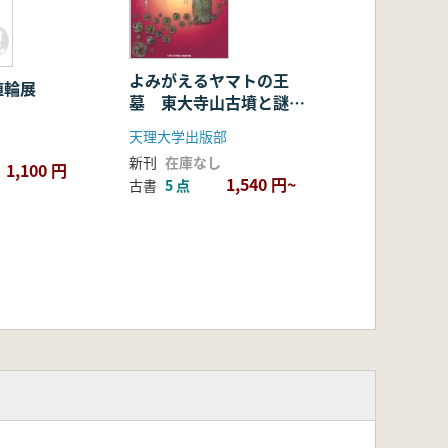
よみがえるヤマトの王
埴輪展
墓 東大寺山古墳と謎の
鉄刀
天理大学出版部
新刊
在庫なし
1,100 円
1,540 円~
古書
5 点