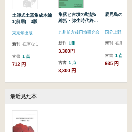
集落と古墳の動態5
鹿児島の縄文
土師式土器集成本編
総括・弥生時代終末
1(前期) 3版
期〜飛鳥時代
九州前方後円墳研究会
東京堂出版
新刊
1冊
新刊
在庫なし
新刊
在庫なし
3,300円
古書
1 点
古書
1 点
古書
1 点
935 円
712 円
3,300 円
最近見た本