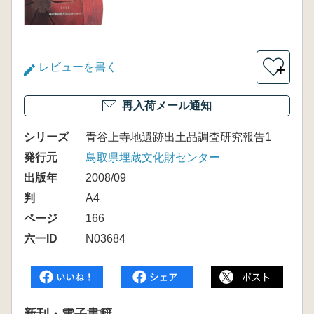
レビューを書く
＋
再入荷メール通知
シリーズ
青谷上寺地遺跡出土品調査研究報告1
発行元
鳥取県埋蔵文化財センター
出版年
2008/09
判
A4
ページ
166
六一ID
N03684