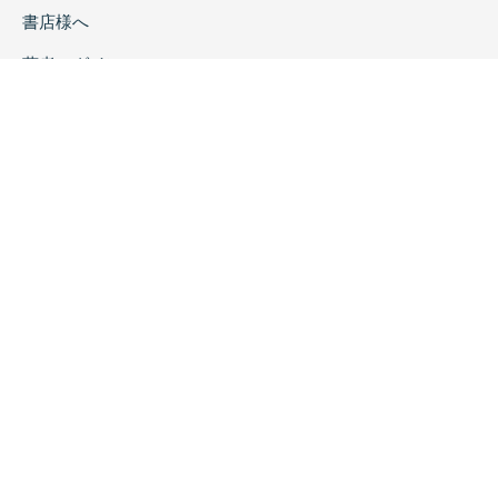
書店様へ
著者ログイン
会社案内
お問い合わせ
リンク
採用情報
プライバシーポリシー
特定商取引に関する表示