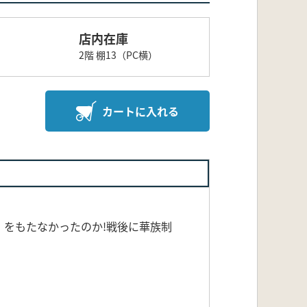
店内在庫
2階 棚13（PC横）
カートに入れる
をもたなかったのか!戦後に華族制