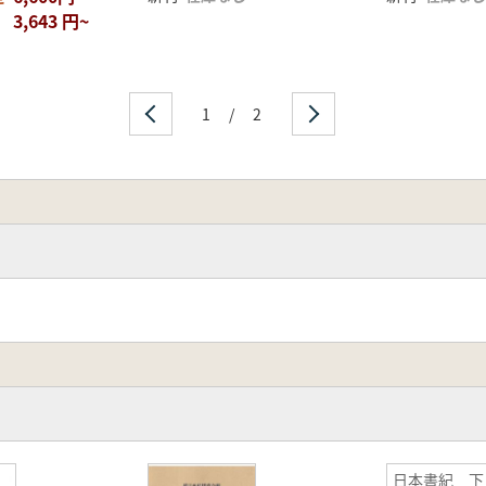
3,643 円~
1
/
2
日本書紀 下