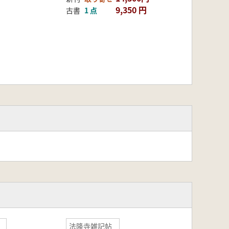
9,350 円
古書
1 点
法隆寺雑記帖