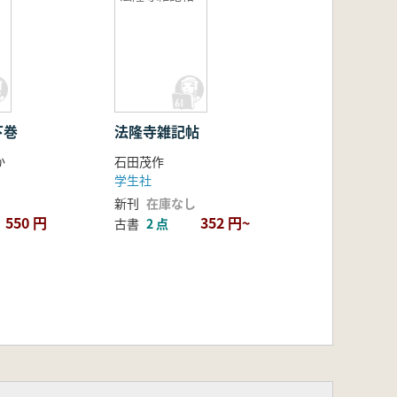
下巻
法隆寺雑記帖
か
石田茂作
学生社
新刊
在庫なし
550 円
352 円~
古書
2 点