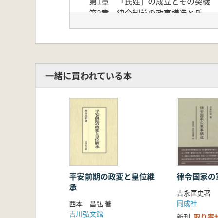
第1章 「氏姓」の成立とその契機
第2章 律令制前の政事構造と氏
第3章 律令制導入前と律令制下の
第4章 賜氏姓・改賜氏姓から見る
第5章 平安時代前半の氏姓制
一緒に買われている本
平安前期の政変と皇位継
律令国家の
承
吉永匡史著
同成社
西本 昌弘 著
吉川弘文館
新刊
取り寄