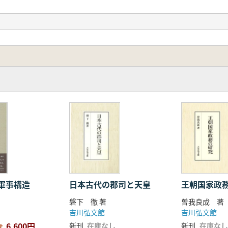
氏姓制
氏姓制
軍事構造
日本古代の郡司と天皇
王朝国家政
磐下 徹 著
曽我良成 著
吉川弘文館
吉川弘文館
6,600円
新刊
在庫なし
新刊
在庫なし
せ