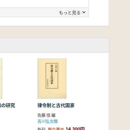
もっと見る
務の研究
律令制と古代国家
佐藤 信 編
吉川弘文館
14,300円
新刊
取り寄せ