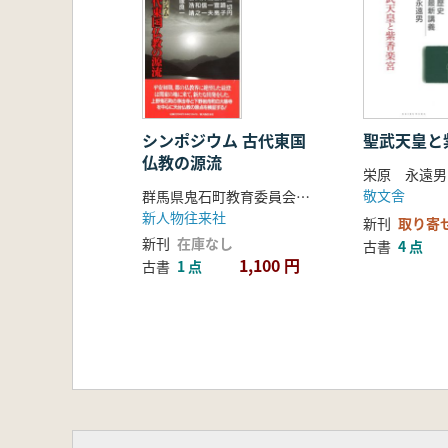
シンポジウム 古代東国
聖武天皇と
仏教の源流
栄原 永遠男
敬文舎
群馬県鬼石町教育委員会 編
新人物往来社
新刊
取り寄
新刊
在庫なし
古書
4 点
1,100 円
古書
1 点