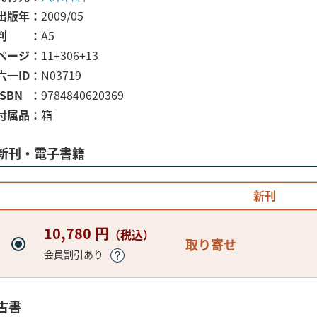
出版年
2009/05
判
A5
ページ
11+306+13
六一ID
N03719
ISBN
9784840620369
付属品
箱
新刊・電子書籍
新刊
10,780 円
（税込）
取り寄せ
会員割引あり
古書