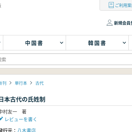
ご利用案
版
新規会員
中国書
韓国書
新刊
単行本
古代
日本古代の氏姓制
中村友一 著
レビューを書く
発行元
八木書店