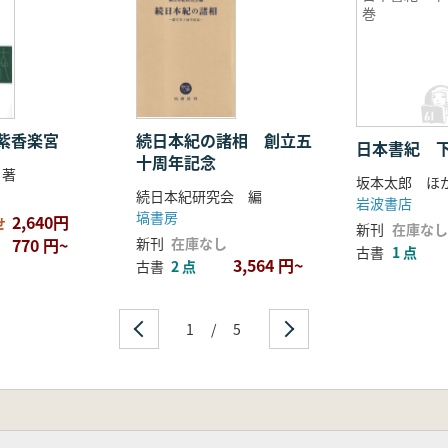
巻
紫香楽宮
続日本紀の諸相 創立五
日本書紀 
十周年記念
 著
坂本太郎 ほ
続日本紀研究会 編
岩波書店
塙書房
2,640円
せ
新刊
在庫なし
770 円~
新刊
在庫なし
古書
1 点
3,564 円~
古書
2 点
1
/
5