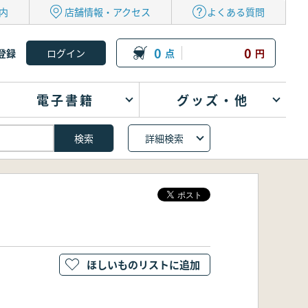
内
店舗情報・アクセス
よくある質問
0
0
登録
点
円
電子書籍
グッズ・他
詳細検索
ほしいものリストに追加