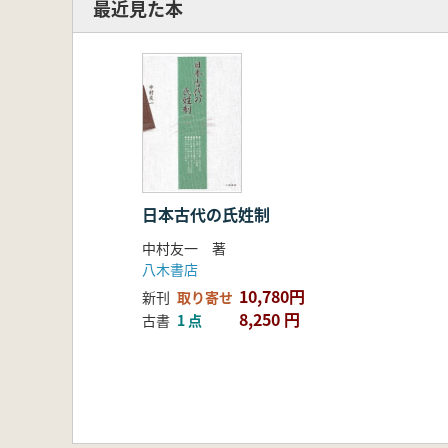
最近見た本
日本古代の氏姓制
中村友一 著
八木書店
10,780円
新刊
取り寄せ
8,250 円
古書
1 点