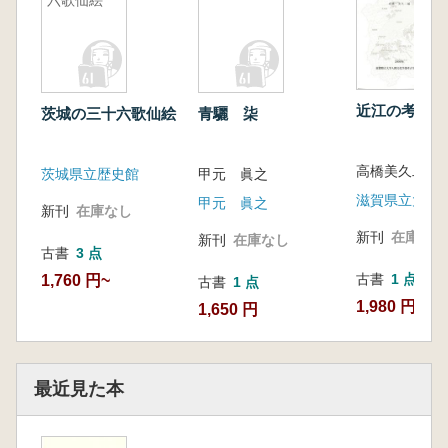
六歌仙絵
近江の考古と
茨城の三十六歌仙絵
青驪 柒
高橋美久二 
茨城県立歴史館
甲元 眞之
甲元 眞之
新刊
在庫なし
新刊
在庫なし
新刊
在庫なし
古書
3 点
古書
1 点
1,760 円~
古書
1 点
1,980 円
1,650 円
最近見た本