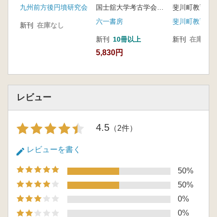
国士舘大学考古学会 編
九州前方後円墳研究会
3 松橋前田遺跡A地点出土埴輪の整理報告
六一書房
斐川町教育委
4 八代海沿岸地域における古墳時代の諸問題
新刊
在庫なし
5 総括
新刊
10冊以上
新刊
在庫なし
5,830円
レビュー
4.5
（2件）
レビューを書く
50%
50%
0%
0%