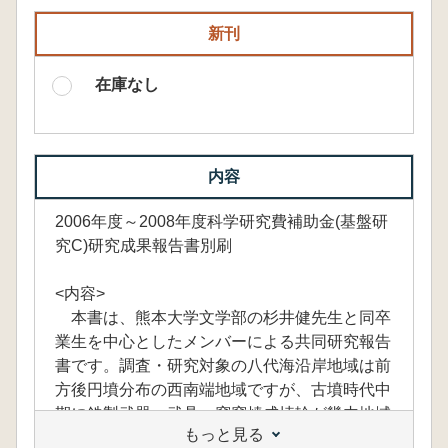
新刊
在庫なし
内容
2006年度～2008年度科学研究費補助金(基盤研
究C)研究成果報告書別刷
<内容>
本書は、熊本大学文学部の杉井健先生と同卒
業生を中心としたメンバーによる共同研究報告
書です。調査・研究対象の八代海沿岸地域は前
方後円墳分布の西南端地域ですが、古墳時代中
期に鉄製武器・武具、窖窯焼成埴輪が畿内地域
もっと見る
から直接的にもたらされる地域としてきわめて