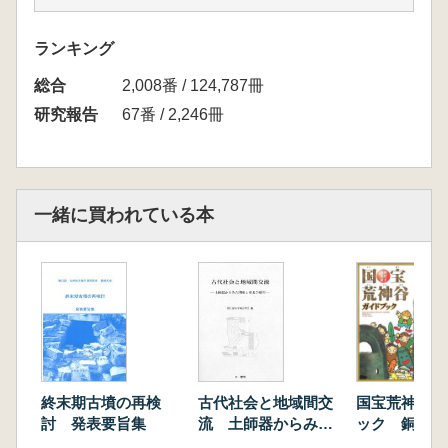
重要です。
本書の前半には、当地域のカミノハナ古墳群
ランキング
出土甲冑・鉄鏃・埴輪および前田A遺跡出土円
総合
筒埴輪の整理作業報告が、後半には、それらを
2,008番 / 124,787冊
もとにした論考が8本掲載されています。そし
研究報告
67番 / 2,246冊
て、杉井先生によって以上が総括され、八代海
沿岸地域の古墳研究の問題点が要領よく整理さ
れています。巻末には、鮮明な遺物カラー写真
が多数付されています。
一緒に買われている本
本書で取り組まれた横矧板鋲留短甲の構造に
ついての詳細な検討、Ⅳ期円筒埴輪の地方にお
ける生産と普及についての検討、肥後型横穴式
石室や当地域の箱式石棺の動向の検討は重要
で、八代海沿岸地域のみではなく日本列島全体
における古墳動向を考えるうえでも参考になる
と思われます。
<目次>
古代社会と地域間交
終末期古墳の再検
国宝荒神谷ガ
1 研究の目的と経過
流 土師器からみた
討 発表要旨集
ック 銅剣・
関東と東北の様相
銅矛
2 カミノハナ古墳群出土遺物の再整理報告