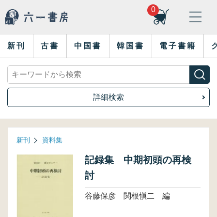
0
新刊
古書
中国書
韓国書
電子書籍
詳細検索
新刊
資料集
記録集 中期初頭の再検
討
谷藤保彦 関根愼二 編