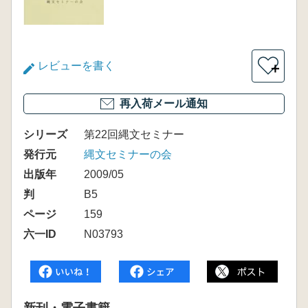
レビューを書く
＋
再入荷メール通知
シリーズ
第22回縄文セミナー
発行元
縄文セミナーの会
出版年
2009/05
判
B5
ページ
159
六一ID
N03793