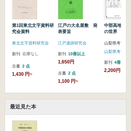
第1回東北文字資料研
江戸の大名屋敷 発
中部高地の中
究会資料
表要旨
の世界
東北文字資料研究会
江戸遺跡研究会
山梨県考古学
山梨県考古学
新刊
在庫なし
新刊
10冊以上
1,650円
新刊
4冊
古書
2 点
2,200円
古書
2 点
1,430 円~
1,100 円~
最近見た本