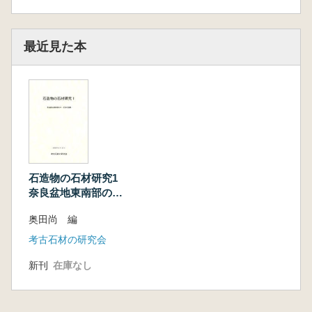
最近見た本
石造物の石材研究1
奈良盆地東南部の
中・近世石造物
奥田尚 編
考古石材の研究会
新刊
在庫なし