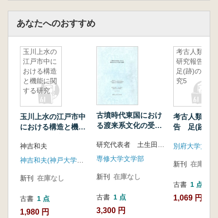
あなたへのおすすめ
玉川上水の
考古人類学
江戸市中に
研究報告
おける構造
足(跡)の研
と機能に関
究5
する研究
古墳時代東国におけ
玉川上水の江戸市中
考古人類学研
る渡来系文化の受容
における構造と機能
告 足(跡)の
と展開
に関する研究
研究代表者 土生田純之
神吉和夫
専修大学文学部
神吉和夫(神戸大学工学部)
新刊
在庫なし
新刊
在庫なし
新刊
在庫なし
古書
1 点
古書
1 点
1,069 円
古書
1 点
3,300 円
1,980 円