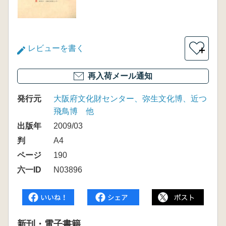
レビューを書く
＋
再入荷メール通知
発行元
大阪府文化財センター、弥生文化博、近つ
飛鳥博 他
出版年
2009/03
判
A4
ページ
190
六一ID
N03896
新刊・電子書籍