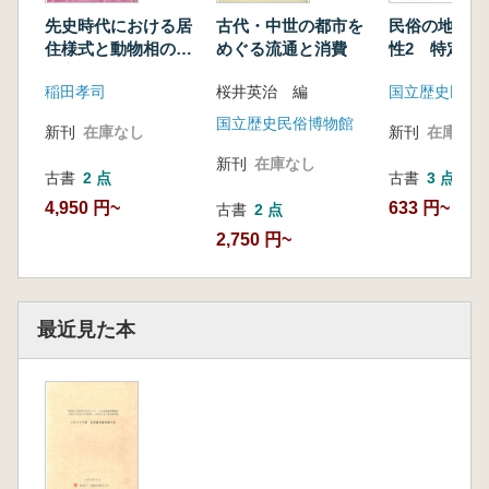
先史時代における居
古代・中世の都市を
民俗の地域差
住様式と動物相の歴
めぐる流通と消費
性2 特定研
史変遷に関する日仏
歴史における
稲田孝司
桜井英治 編
国立歴史民俗
比較研究
性」成果報告
国立歴史民俗博物館
新刊
在庫なし
新刊
在庫なし
新刊
在庫なし
古書
2 点
古書
3 点
4,950 円~
633 円~
古書
2 点
2,750 円~
最近見た本