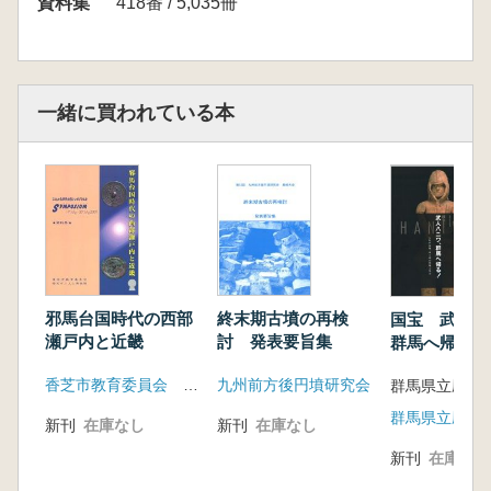
資料集
418番 / 5,035冊
一緒に買われている本
邪馬台国時代の西部
終末期古墳の再検
国宝 武人ハ
瀬戸内と近畿
討 発表要旨集
群馬へ帰る!
香芝市教育委員会 香芝市二上山博物館
九州前方後円墳研究会
群馬県立歴史
新刊
在庫なし
新刊
在庫なし
新刊
在庫なし