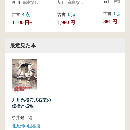
新刊
在庫なし
新刊
在庫なし
新刊
在庫なし
古書
1 点
古書
4 点
古書
1 点
891 円
1,100 円~
1,980 円
最近見た本
九州系横穴式石室の
伝播と拡散
杉井健 編
北九州中国書店