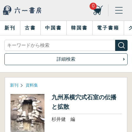
0
新刊
古書
中国書
韓国書
電子書籍
詳細検索
新刊
資料集
九州系横穴式石室の伝播
と拡散
杉井健 編