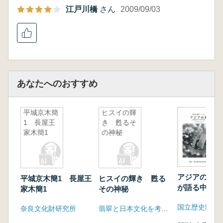
江戸川橋
さん
2009/09/03
あなたへのおすすめ
平城京木簡
ヒスイの輝
1 長屋王
き 甦るそ
家木簡1
の神秘
アジアの海 
平城京木簡1 長屋王
ヒスイの輝き 甦る
が語る中世交
家木簡1
その神秘
国立歴史民俗
奈良文化財研究所
翡翠と日本文化を考えるシンポジウム実行委員会(糸魚川市ほか)